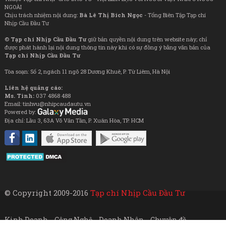
NGOÀI
Chịu trách nhiệm nội dung:
Bà Lê Thị Bích Ngọc
- Tổng Biên Tập Tạp chí
Nhịp Cầu Đầu Tư
©
Tạp chí Nhịp Cầu Đầu Tư
giữ bản quyền nội dung trên website này; chỉ
được phát hành lại nội dung thông tin này khi có sự đồng ý bằng văn bản của
Tạp chí Nhịp Cầu Đầu Tư
Tòa soạn: Số 2, ngách 11 ngõ 28 Dương Khuê, P. Từ Liêm, Hà Nội
Liên hệ quảng cáo:
Ms. Tình:
037 4868 488
Email: tinhvu@nhipcaudautu.vn
Powered by:
Địa chỉ: Lầu 3, 63A Võ Văn Tần, P. Xuân Hòa, TP. HCM
© Copyright 2009-2016
Tạp chí Nhịp Cầu Đầu Tư
Kinh Doanh
Công Nghệ
Doanh Nhân
Chuyên đề