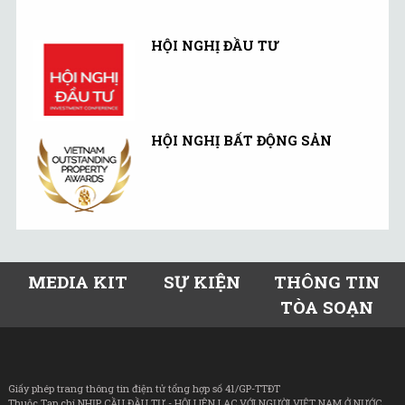
HỘI NGHỊ ĐẦU TƯ
HỘI NGHỊ BẤT ĐỘNG SẢN
MEDIA KIT
SỰ KIỆN
THÔNG TIN
TÒA SOẠN
Giấy phép trang thông tin điện tử tổng hợp số 41/GP-TTĐT
Thuộc Tạp chí NHỊP CẦU ĐẦU TƯ - HỘI LIÊN LẠC VỚI NGƯỜI VIỆT NAM Ở NƯỚC