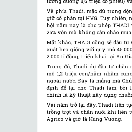
tương đương 8,6 triệu cổ phiếu) v
Về phía Thadi, mặc dù trong độ
giữ cổ phần tại HVG. Tuy nhiên, 
hội năm nay là cho phép THADI v
25% vốn mà không cần chào mua 
Mặt khác, THADI cũng sẽ đầu tư 
xuất heo giống với quy mô 45.000
2.000 tỉ đồng, triển khai tại An G
Trong đó, Thadi dự đầu tư chăn 
mô 1,2 triệu con/năm nhằm cung
ngoài nước. Đây là mảng mà Chủ
định để lại cho Thadi làm, bởi 
chính là kỹ thuật xây dựng chuồn
Vài năm trở lại đây, Thadi liên 
trồng trọt và chăn nuôi khi liên 
Agrico và giờ là Hùng Vương.