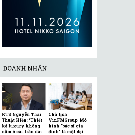
DOANH NHÂN
KTS Nguyễn Thái
Chủ tịch
Thuật Hiền: “Thiết
VinFMGroup: Mô
kế luxury không
hình "bác sĩ gia
nằm ở cái trần dát
đình" là một đại