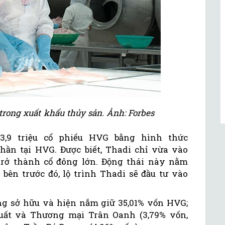
rong xuất khẩu thủy sản. Ảnh: Forbes
3,9 triệu cổ phiếu HVG bằng hình thức
ần tại HVG. Được biết, Thadi chỉ vừa vào
trở thành cổ đông lớn. Động thái này nằm
 bên trước đó, lộ trình Thadi sẽ đầu tư vào
g sở hữu và hiện nắm giữ 35,01% vốn HVG;
uất và Thương mại Trân Oanh (3,79% vốn,