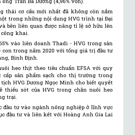
à ông Trần Bá Dương (4,96% vốn).
ng thái cơ cấu mới nhất đã không còn nắm
một trong những nội dung HVG trình tại Đại
à bên liên quan được nâng tỉ lệ sở hữu lên
công khai.
65% vào liên doanh Thadi - HVG trong sản
 con trong năm 2020 với tổng giá trị đầu tư
iang, Bình Định.
nuôi heo thịt theo tiêu chuẩn EFSA với quy
 cấp sản phẩm sạch cho thị trường trong
 tịch HVG Dương Ngọc Minh cho biết quyết
lẽ thiếu sót của HVG trong chăn nuôi heo
g trại.
tục đầu tư vào ngành nông nghiệp ở lĩnh vực
tục đầu tư và liên kết với Hoàng Anh Gia Lai