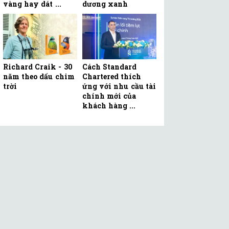
vàng hay dát ...
dương xanh
Richard Craik - 30
Cách Standard
năm theo dấu chim
Chartered thích
trời
ứng với nhu cầu tài
chính mới của
khách hàng ...