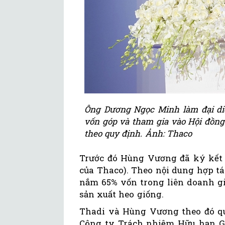
Ông Dương Ngọc Minh làm đại di
vốn góp và tham gia vào Hội đồng
theo quy định. Ảnh: Thaco
Trước đó Hùng Vương đã ký kết h
của Thaco). Theo nội dung hợp t
nắm 65% vốn trong liên doanh g
sản xuất heo giống.
Thadi và Hùng Vương theo đó quy
Công ty Trách nhiệm Hữu hạn Gi