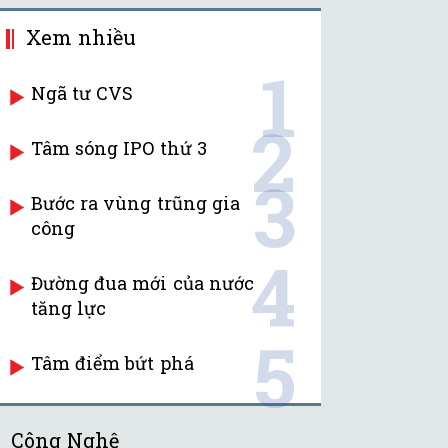
Xem nhiều
1
Ngã tư CVS
2
Tâm sóng IPO thứ 3
3
Bước ra vùng trũng gia
công
4
Đường đua mới của nước
tăng lực
5
Tâm điểm bứt phá
Công Nghệ