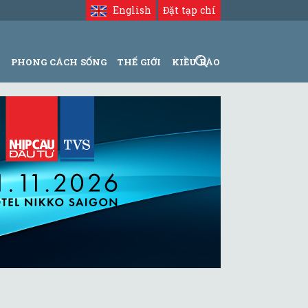
English
Đặt tạp chí
N
PHONG CÁCH SỐNG
THẾ GIỚI
KIỀU BÀO