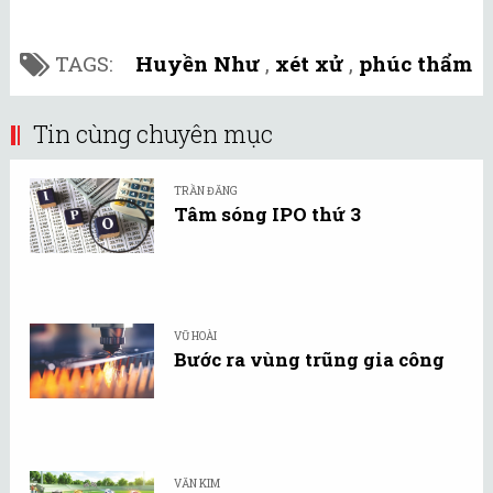
TAGS:
Huyền Như
,
xét xử
,
phúc thẩm
Tin cùng chuyên mục
TRẦN ĐĂNG
Tâm sóng IPO thứ 3
VŨ HOÀI
Bước ra vùng trũng gia công
VĂN KIM