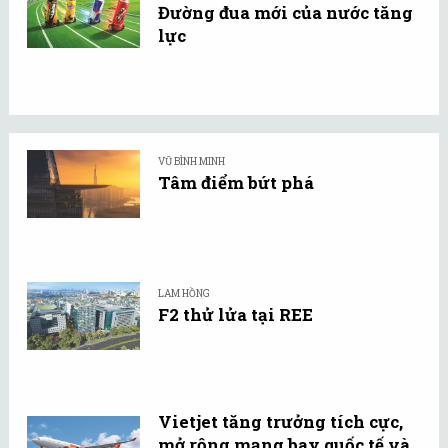
Đường đua mới của nước tăng
lực
VŨ BÌNH MINH
Tâm điểm bứt phá
LAM HỒNG
F2 thử lửa tại REE
Vietjet tăng trưởng tích cực,
mở rộng mạng bay quốc tế và