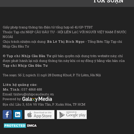
TÒA SOẠN
Giấy phép trang thông tin điện tử tổng hợp số 41/GP-TTĐT
Thuộc Tạp chí NHỊP CẦU ĐẦU TƯ - HỘI LIÊN LẠC VỚI NGƯỜI VIỆT NAM Ở NƯỚC
NGOÀI
Chịu trách nhiệm nội dung:
Bà Lê Thị Bích Ngọc
- Tổng Biên Tập Tạp chí
Nhịp Cầu Đầu Tư
©
Tạp chí Nhịp Cầu Đầu Tư
giữ bản quyền nội dung trên website này; chỉ
được phát hành lại nội dung thông tin này khi có sự đồng ý bằng văn bản của
Tạp chí Nhịp Cầu Đầu Tư
Tòa soạn: Số 2, ngách 11 ngõ 28 Dương Khuê, P. Từ Liêm, Hà Nội
Liên hệ quảng cáo:
Ms. Tình:
037 4868 488
Email: tinhvu@nhipcaudautu.vn
Powered by:
Địa chỉ: Lầu 3, 63A Võ Văn Tần, P. Xuân Hòa, TP. HCM