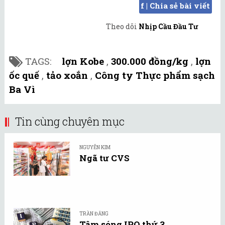
f | Chia sẻ bài viết
Theo dõi
Nhịp Cầu Đầu Tư
TAGS:
lợn Kobe
,
300.000 đồng/kg
,
lợn
ốc quế
,
tảo xoắn
,
Công ty Thực phẩm sạch
Ba Vì
Tin cùng chuyên mục
NGUYỄN KIM
Ngã tư CVS
TRẦN ĐĂNG
Tâm sóng IPO thứ 3