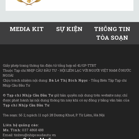
MEDIA KIT
SỰ KIỆN
THÔNG TIN
TÒA SOẠN
Giấy phép trang thông tin điện tử tổng hợp số 41/GP-TTĐT
Thuộc Tạp chí NHỊP CẦU ĐẦU TƯ - HỘI LIÊN LẠC VỚI NGƯỜI VIỆT NAM Ở NƯỚC
NGOÀI
Chịu trách nhiệm nội dung:
Bà Lê Thị Bích Ngọc
- Tổng Biên Tập Tạp chí
Nhịp Cầu Đầu Tư
©
Tạp chí Nhịp Cầu Đầu Tư
giữ bản quyền nội dung trên website này; chỉ
được phát hành lại nội dung thông tin này khi có sự đồng ý bằng văn bản của
Tạp chí Nhịp Cầu Đầu Tư
Tòa soạn: Số 2, ngách 11 ngõ 28 Dương Khuê, P. Từ Liêm, Hà Nội
Liên hệ quảng cáo:
Ms. Tình:
037 4868 488
Email: tinhvu@nhipcaudautu.vn