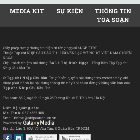
MEDIA KIT
SỰ KIỆN
THÔNG TIN
TÒA SOẠN
Giấy phép trang thông tin điện tử tổng hợp số 41/GP-TTĐT
Thuộc Tạp chí NHỊP CẦU ĐẦU TƯ - HỘI LIÊN LẠC VỚI NGƯỜI VIỆT NAM Ở NƯỚC
NGOÀI
Chịu trách nhiệm nội dung:
Bà Lê Thị Bích Ngọc
- Tổng Biên Tập Tạp chí
Nhịp Cầu Đầu Tư
©
Tạp chí Nhịp Cầu Đầu Tư
giữ bản quyền nội dung trên website này; chỉ
được phát hành lại nội dung thông tin này khi có sự đồng ý bằng văn bản của
Tạp chí Nhịp Cầu Đầu Tư
Tòa soạn: Số 2, ngách 11 ngõ 28 Dương Khuê, P. Từ Liêm, Hà Nội
Liên hệ quảng cáo:
Ms. Tình:
037 4868 488
Email: tinhvu@nhipcaudautu.vn
Powered by:
Địa chỉ: Lầu 3, 63A Võ Văn Tần, P. Xuân Hòa, TP. HCM