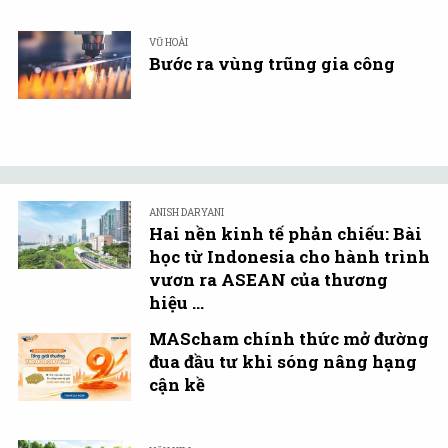
VŨ HOÀI
Bước ra vùng trũng gia công
ANISH DARYANI
Hai nền kinh tế phản chiếu: Bài
học từ Indonesia cho hành trình
vươn ra ASEAN của thương
hiệu ...
MAScham chính thức mở đường
đua đầu tư khi sóng nâng hạng
cận kề