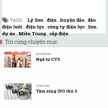
TAGS:
Lý Sơn
,
điện
,
huyện đảo
,
đảo
,
điện lưới
,
điện lực
,
công ty điện lực
,
Sơn
,
dự án
,
Miền Trung
,
cấp điện
Tin cùng chuyên mục
NGUYỄN KIM
Ngã tư CVS
TRẦN ĐĂNG
Tâm sóng IPO thứ 3