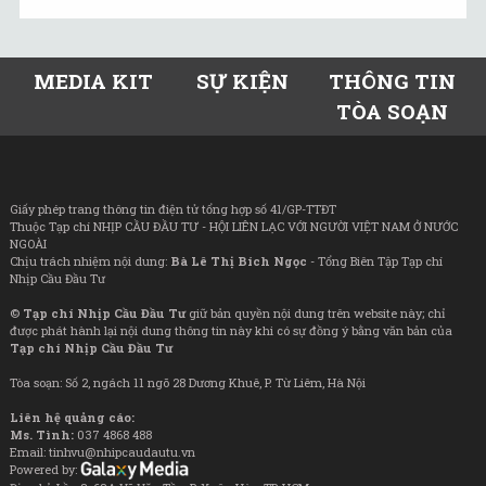
MEDIA KIT
SỰ KIỆN
THÔNG TIN
TÒA SOẠN
Giấy phép trang thông tin điện tử tổng hợp số 41/GP-TTĐT
Thuộc Tạp chí NHỊP CẦU ĐẦU TƯ - HỘI LIÊN LẠC VỚI NGƯỜI VIỆT NAM Ở NƯỚC
NGOÀI
Chịu trách nhiệm nội dung:
Bà Lê Thị Bích Ngọc
- Tổng Biên Tập Tạp chí
Nhịp Cầu Đầu Tư
©
Tạp chí Nhịp Cầu Đầu Tư
giữ bản quyền nội dung trên website này; chỉ
được phát hành lại nội dung thông tin này khi có sự đồng ý bằng văn bản của
Tạp chí Nhịp Cầu Đầu Tư
Tòa soạn: Số 2, ngách 11 ngõ 28 Dương Khuê, P. Từ Liêm, Hà Nội
Liên hệ quảng cáo:
Ms. Tình:
037 4868 488
Email: tinhvu@nhipcaudautu.vn
Powered by: