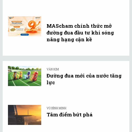
MAScham chính thức mở
đường đua đầu tư khi sóng
nâng hạng cận kề
VĂN KIM
Đường đua mới của nước tăng
lực
VŨ BÌNH MINH
Tâm điểm bứt phá