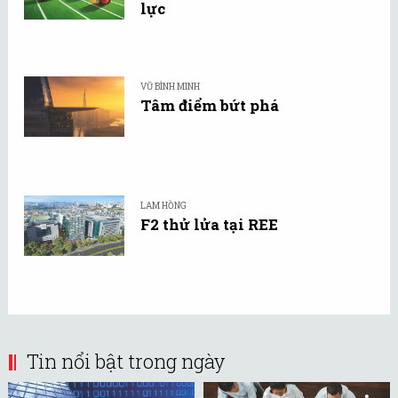
lực
VŨ BÌNH MINH
Tâm điểm bứt phá
LAM HỒNG
F2 thử lửa tại REE
Tin nổi bật trong ngày