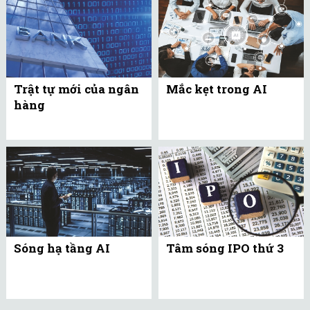
Trật tự mới của ngân
Mắc kẹt trong AI
hàng
Sóng hạ tầng AI
Tâm sóng IPO thứ 3