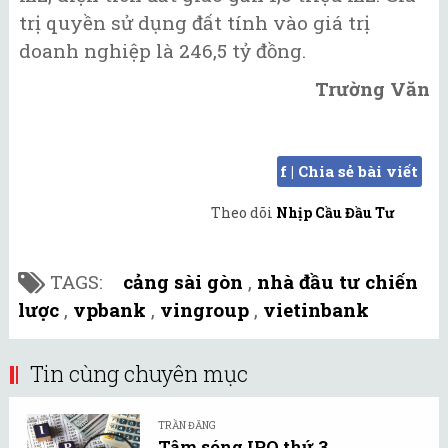
trị quyền sử dụng đất tính vào giá trị
doanh nghiệp là 246,5 tỷ đồng.
Trường Văn
f | Chia sẻ bài viết
Theo dõi
Nhịp Cầu Đầu Tư
TAGS:
cảng sài gòn
,
nhà đầu tư chiến
lược
,
vpbank
,
vingroup
,
vietinbank
Tin cùng chuyên mục
TRẦN ĐĂNG
Tâm sóng IPO thứ 3