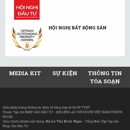
HỘI NGHỊ BẤT ĐỘNG SẢN
MEDIA KIT
SỰ KIỆN
THÔNG TIN
TÒA SOẠN
Giấy phép trang thông tin điện tử tổng hợp số 41/GP-TTĐT
Thuộc Tạp chí NHỊP CẦU ĐẦU TƯ - HỘI LIÊN LẠC VỚI NGƯỜI VIỆT NAM Ở NƯỚC
NGOÀI
Chịu trách nhiệm nội dung:
Bà Lê Thị Bích Ngọc
- Tổng Biên Tập Tạp chí
Nhịp Cầu Đầu Tư