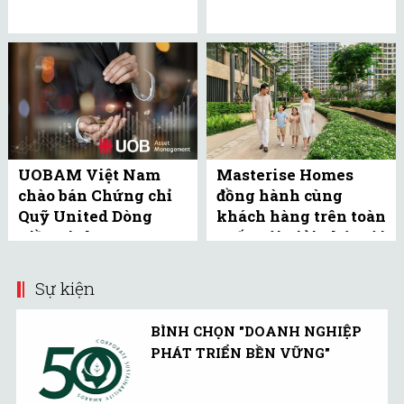
UOBAM Việt Nam
Masterise Homes
chào bán Chứng chỉ
đồng hành cùng
Quỹ United Dòng
khách hàng trên toàn
Tiền Linh Hoạt
quốc với giải pháp tài
(UMMF) ra công ...
chính ưu ...
Sự kiện
BÌNH CHỌN "DOANH NGHIỆP
PHÁT TRIỂN BỀN VỮNG"