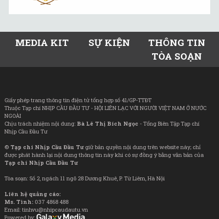
MEDIA KIT
SỰ KIỆN
THÔNG TIN
TÒA SOẠN
Giấy phép trang thông tin điện tử tổng hợp số 41/GP-TTĐT
Thuộc Tạp chí NHỊP CẦU ĐẦU TƯ - HỘI LIÊN LẠC VỚI NGƯỜI VIỆT NAM Ở NƯỚC
NGOÀI
Chịu trách nhiệm nội dung:
Bà Lê Thị Bích Ngọc
- Tổng Biên Tập Tạp chí
Nhịp Cầu Đầu Tư
©
Tạp chí Nhịp Cầu Đầu Tư
giữ bản quyền nội dung trên website này; chỉ
được phát hành lại nội dung thông tin này khi có sự đồng ý bằng văn bản của
Tạp chí Nhịp Cầu Đầu Tư
Tòa soạn: Số 2, ngách 11 ngõ 28 Dương Khuê, P. Từ Liêm, Hà Nội
Liên hệ quảng cáo:
Ms. Tình:
037 4868 488
Email: tinhvu@nhipcaudautu.vn
Powered by: