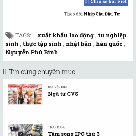
f | Chia sẻ bài viết
Theo dõi
Nhịp Cầu Đầu Tư
TAGS:
xuất khẩu lao động
,
tu nghiệp
sinh
,
thực tập sinh
,
nhật bản
,
hàn quốc
,
Nguyễn Phú Bình
Tin cùng chuyên mục
NGUYỄN KIM
Ngã tư CVS
TRẦN ĐĂNG
Tâm sóng IPO thứ 3