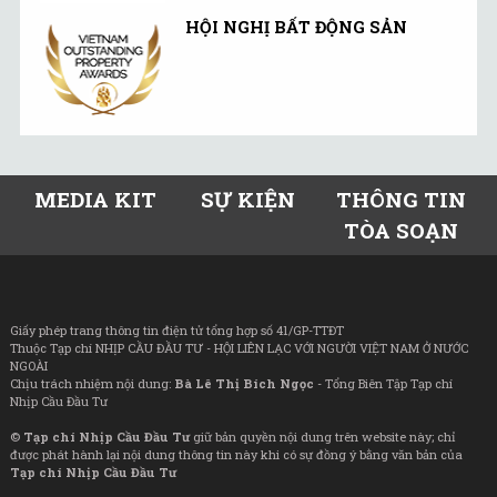
HỘI NGHỊ BẤT ĐỘNG SẢN
MEDIA KIT
SỰ KIỆN
THÔNG TIN
TÒA SOẠN
Giấy phép trang thông tin điện tử tổng hợp số 41/GP-TTĐT
Thuộc Tạp chí NHỊP CẦU ĐẦU TƯ - HỘI LIÊN LẠC VỚI NGƯỜI VIỆT NAM Ở NƯỚC
NGOÀI
Chịu trách nhiệm nội dung:
Bà Lê Thị Bích Ngọc
- Tổng Biên Tập Tạp chí
Nhịp Cầu Đầu Tư
©
Tạp chí Nhịp Cầu Đầu Tư
giữ bản quyền nội dung trên website này; chỉ
được phát hành lại nội dung thông tin này khi có sự đồng ý bằng văn bản của
Tạp chí Nhịp Cầu Đầu Tư