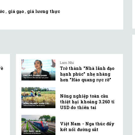
ớc
,
giá gạo
,
giá lương thực
Lam Nhi
về
Trở thành "Nhà lãnh đạo
hạnh phúc" nhẹ nhàng
hơn "Hào quang rực rỡ"
Nông nghiệp toàn cầu
thiệt hại khoảng 3.260 tỉ
USD do thiên tai
Việt Nam - Nga thúc đẩy
kết nối đường sắt