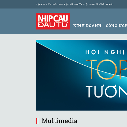
TẠP CHÍ CỦA HỘI LIÊN LẠC VỚI NGƯỜI VIỆT NAM Ở NƯỚC NGOÀI
KINH DOANH
CÔNG NG
Multimedia