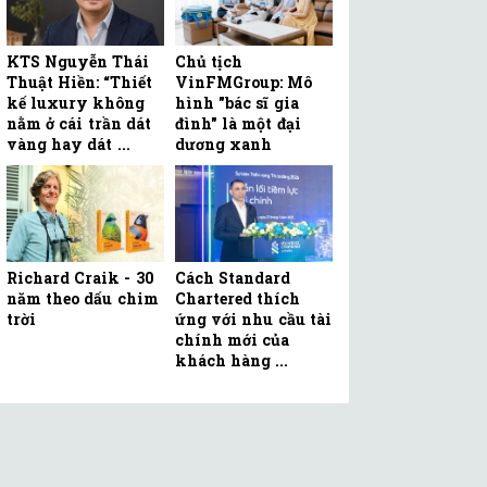
KTS Nguyễn Thái
Chủ tịch
Thuật Hiền: “Thiết
VinFMGroup: Mô
kế luxury không
hình "bác sĩ gia
nằm ở cái trần dát
đình" là một đại
vàng hay dát ...
dương xanh
Richard Craik - 30
Cách Standard
năm theo dấu chim
Chartered thích
trời
ứng với nhu cầu tài
chính mới của
khách hàng ...