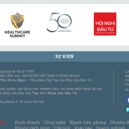
SỰ KIỆN
tổng hợp số 41/GP-TTĐT
Li
 HỘI LIÊN LẠC VỚI NGƯỜI VIỆT NAM Ở NƯỚC NGOÀI
Đi
 Thị Bích Ngọc
- Tổng Biên Tập Tạp chí Nhịp Cầu Đầu Tư
Em
Po
bản quyền nội dung trên website này; chỉ được phát hành lại nội
Đị
 ý bằng văn bản của
Tạp chí Nhịp Cầu Đầu Tư
ơng Khuê, P. Từ Liêm, Hà Nội
 Tư
Kinh doanh
Công nghệ
Người tiên phong
Chuyên đ
Phong cách sống
Thế giới
Kiều bào
Doanh nghiệp