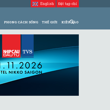
English
Đặt tạp chí
N
PHONG CÁCH SỐNG
THẾ GIỚI
KIỀU BÀO