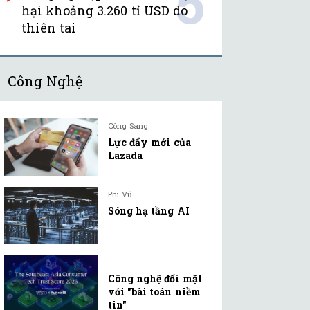
5
hại khoảng 3.260 tỉ USD do
thiên tai
Công Nghệ
Công Sang
Lực đẩy mới của
Lazada
Phi Vũ
Sóng hạ tầng AI
Công nghệ đối mặt
với "bài toán niềm
tin"