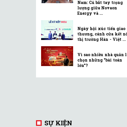
Nam: Cú bắt tay trọng
lượng giữa Novaon
Energy và ...
Ngày hội xúc tiến giao
thương, cánh cửa kết n
thị trường Hàn - Việt ...
Vì sao nhiều nhà quản 
chọn những "bài toán
lớn"?
SỰ KIỆN