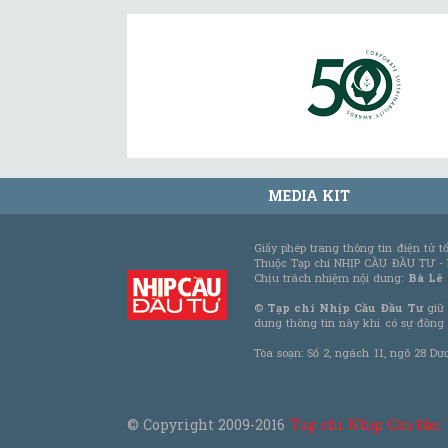
MEDIA KIT
Giấy phép trang thông tin điện tử 
Thuộc Tạp chí NHỊP CẦU ĐẦU TƯ -
Chịu trách nhiệm nội dung:
Bà Lê
©
Tạp chí Nhịp Cầu Đầu Tư
giữ 
dung thông tin này khi có sự đồng
Tòa soạn: Số 2, ngách 11, ngõ 28 Dư
© Copyright 2009-2016
Tạp chí Nhịp Cầu Đầu