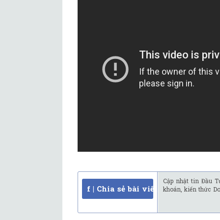
Cập nhật tin Đầu T
f | Chia sẻ bài viết
khoán, kiến thức D