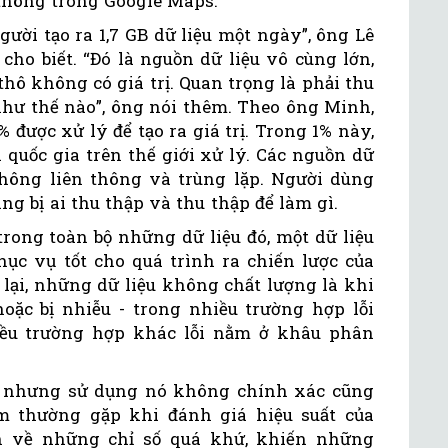
 thông trong Google Maps.
ười tạo ra 1,7 GB dữ liệu một ngày”, ông Lê
ho biết. “Đó là nguồn dữ liệu vô cùng lớn,
hô không có giá trị. Quan trọng là phải thu
 như thế nào”, ông nói thêm. Theo ông Minh,
% được xử lý để tạo ra giá trị. Trong 1% này,
quốc gia trên thế giới xử lý. Các nguồn dữ
 không liên thông và trùng lặp. Người dùng
g bị ai thu thập và thu thập để làm gì.
trong toàn bộ những dữ liệu đó, một dữ liệu
hục vụ tốt cho quá trình ra chiến lược của
lại, những dữ liệu không chất lượng là khi
 hoặc bị nhiễu - trong nhiều trường hợp lỗi
iều trường hợp khác lỗi nằm ở khâu phân
u, nhưng sử dụng nó không chính xác cũng
ầm thường gặp khi đánh giá hiệu suất của
n về những chỉ số quá khứ, khiến những