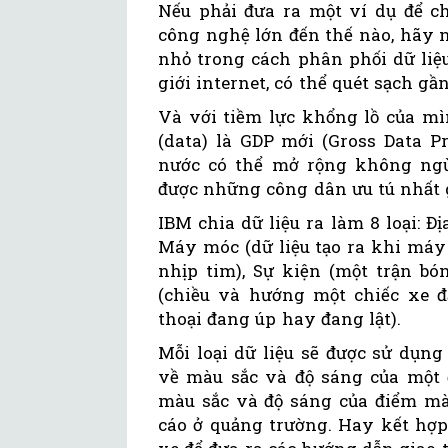
Nếu phải đưa ra một ví dụ để 
công nghệ lớn đến thế nào, hãy n
nhỏ trong cách phân phối dữ liệ
giới internet, có thể quét sạch 
Và với tiềm lực khổng lồ của mìn
(data) là GDP mới (Gross Data Pr
nước có thể mở rộng không ngừ
được những công dân ưu tú nhất 
IBM chia dữ liệu ra làm 8 loại: Đị
Máy móc (dữ liệu tạo ra khi máy 
nhịp tim), Sự kiện (một trận bó
(chiều và hướng một chiếc xe đ
thoại đang úp hay đang lật).
Mỗi loại dữ liệu sẽ được sử dụn
về màu sắc và độ sáng của một 
màu sắc và độ sáng của điểm mà
cáo ở quảng trường. Hay kết hợp