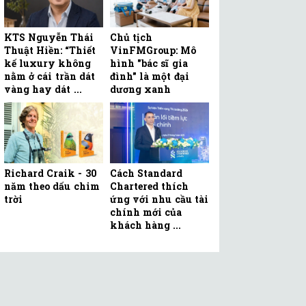
KTS Nguyễn Thái
Chủ tịch
Thuật Hiền: “Thiết
VinFMGroup: Mô
kế luxury không
hình "bác sĩ gia
nằm ở cái trần dát
đình" là một đại
vàng hay dát ...
dương xanh
Richard Craik - 30
Cách Standard
năm theo dấu chim
Chartered thích
trời
ứng với nhu cầu tài
chính mới của
khách hàng ...