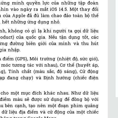
chứng minh quyền lực của những tập đoàn
hìn vào ngày ra mắt iOS 14.5. Một thay đổi
u của Apple đã đủ làm chao đảo toàn bộ thế
gần hết những ứng dụng nhỏ.
h, không có gì lạ khi người ta gọi dữ liệu
oduct) của quốc gia. Nếu tận dụng tốt, các
ng đường biên giới của mình và thu hút
gia nhập.
a điểm (GPS), Môi trường (nhiệt độ, sức gió),
móc tương tác với nhau), Cơ thể (huyết áp,
ng), Tính chất (màu sắc, độ sáng), Cử động
ạp đang chạy) và Định hướng (chiếc điện
g cho một mục đích khác nhau. Như dữ liệu
điểm màu sẽ được sử dụng để đồng bộ với
u bên cạnh, tạo nên một đoạn phim quảng
 dữ liệu địa điểm và cử động của một chiếc