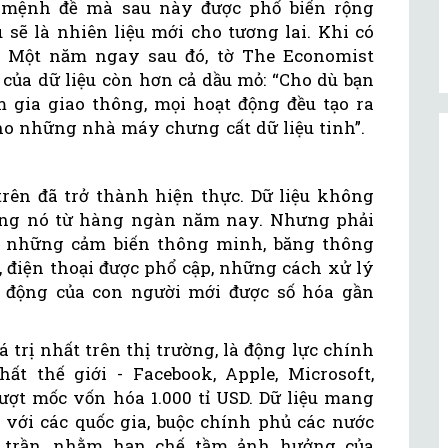
 mệnh đề mà sau này được phổ biến rộng
u sẽ là nhiên liệu mới cho tương lai. Khi có
”. Một năm ngay sau đó, tờ The Economist
ủa dữ liệu còn hơn cả dầu mỏ: “Cho dù bạn
 gia giao thông, mọi hoạt động đều tạo ra
cho những nhà máy chưng cất dữ liệu tinh”.
trên đã trở thành hiện thực. Dữ liệu không
dụng nó từ hàng ngàn năm nay. Nhưng phải
a những cảm biến thông minh, băng thông
, điện thoại được phổ cập, những cách xử lý
ạt động của con người mới được số hóa gần
 trị nhất trên thị trường, là động lực chính
t thế giới - Facebook, Apple, Microsoft,
ượt mốc vốn hóa 1.000 tỉ USD. Dữ liệu mang
 với các quốc gia, buộc chính phủ các nước
ều trần, nhằm hạn chế tầm ảnh hưởng của