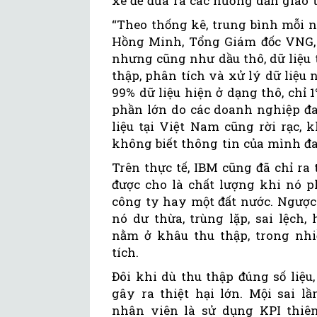
xe để đưa ra các hướng dẫn giao
“Theo thống kê, trung bình mỗi ng
Hồng Minh, Tổng Giám đốc VNG, c
nhưng cũng như dầu thô, dữ liệu t
thập, phân tích và xử lý dữ liệu
99% dữ liệu hiện ở dạng thô, chỉ 1
phần lớn do các doanh nghiệp đa 
liệu tại Việt Nam cũng rời rạc,
không biết thông tin của mình đan
Trên thực tế, IBM cũng đã chỉ ra 
được cho là chất lượng khi nó p
công ty hay một đất nước. Ngược 
nó dư thừa, trùng lặp, sai lệch,
nằm ở khâu thu thập, trong nh
tích.
Đôi khi dù thu thập đúng số liệ
gây ra thiệt hại lớn. Mội sai l
nhân viên là sử dụng KPI thiê