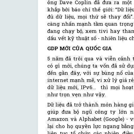
ông Dave Coplin đã đưa ra một
khắp bởi báo chí thế giới: “Dữ liệ
đủ dữ liệu, mọi thứ sẽ thay đổi
càng nhấn mạnh tầm quan trọng c
đang chạy bộ, xem tivi hay tham
dấu vết kỹ thuật số - nhiên liệu 
GDP MỚI CỦA QUỐC GIA
5 năm đã trôi qua và viễn cảnh 
có gì mới, chúng ta vốn đã sử 
đến gần đây, với sự bùng nổ củ
internet mạnh mẽ, vi xử lý giá rẻ
dữ liệu mới, IPv6... thì mọi ho
như trọn vẹn như vậy.
Dữ liệu đã trở thành món hàng giá
giúp đưa bộ ngũ công ty lớn nhấ
Amazon và Alphabet (Google) - v
lại cho họ quyền lực ngang bằng
liên tục tổ chức các phiên đi