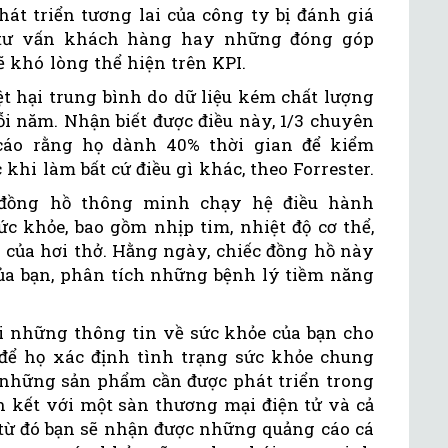
át triển tương lai của công ty bị đánh giá
h tư vấn khách hàng hay những đóng góp
 khó lòng thể hiện trên KPI.
ệt hại trung bình do dữ liệu kém chất lượng
ỗi năm. Nhận biết được điều này, 1/3 chuyên
 cáo rằng họ dành 40% thời gian để kiểm
khi làm bất cứ điều gì khác, theo Forrester.
 đồng hồ thông minh chạy hệ điều hành
ức khỏe, bao gồm nhịp tim, nhiệt độ cơ thể,
n của hơi thở. Hằng ngày, chiếc đồng hồ này
của bạn, phân tích những bệnh lý tiềm năng
ửi những thông tin về sức khỏe của bạn cho
ể họ xác định tình trạng sức khỏe chung
h những sản phẩm cần được phát triển trong
ên kết với một sàn thương mại điện tử và cả
 từ đó bạn sẽ nhận được những quảng cáo cá