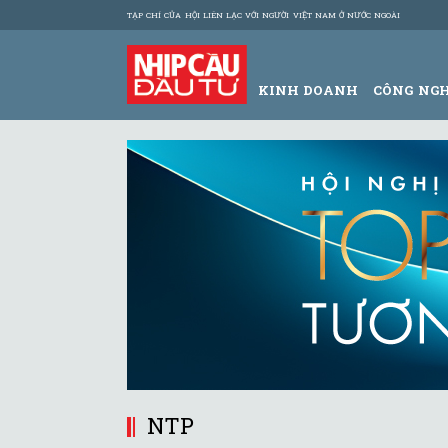
TẠP CHÍ CỦA HỘI LIÊN LẠC VỚI NGƯỜI VIỆT NAM Ở NƯỚC NGOÀI
KINH DOANH
CÔNG NG
NTP