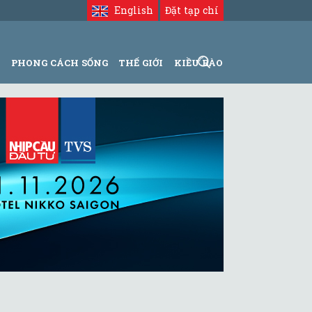
English
Đặt tạp chí
N
PHONG CÁCH SỐNG
THẾ GIỚI
KIỀU BÀO