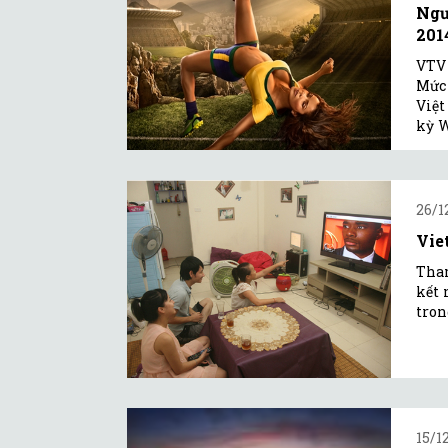
Ngư
201
VTV 
Mức 
Việt
kỳ W
26/1
Vie
Tham
kết 
tron
15/1