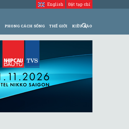
English
Đặt tạp chí
N
PHONG CÁCH SỐNG
THẾ GIỚI
KIỀU BÀO