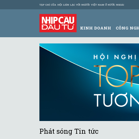
TẠP CHÍ CỦA HỘI LIÊN LẠC VỚI NGƯỜI VIỆT NAM Ở NƯỚC NGOÀI
KINH DOANH
CÔNG NG
Phát sóng Tin tức