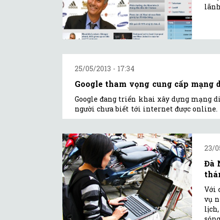
lãnh
25/05/2013 - 17:34
Google tham vọng cung cấp mạng d
Google đang triển khai xây dựng mạng di
người chưa biết tới internet được online.
23/0
Đà 
thá
Với 
vụ n
lịch
sóng