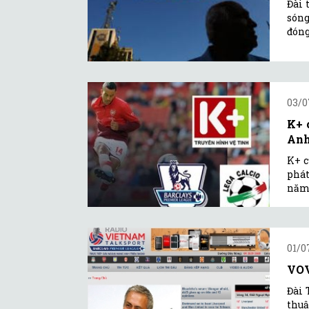
Đài 
sóng
đóng
03/0
K+ 
An
K+ c
phát
năm 
01/0
VOV
Đài 
thuậ