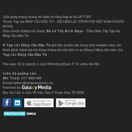
Giấy phép trang thông tin điện tử tổng hợp số 41/GP-TTĐT
Thuộc Tạp chí NHỊP CẦU ĐẦU TƯ - HỘI LIÊN LẠC VỚI NGƯỜI VIỆT NAM Ở NƯỚC
NGOÀI
Chịu trách nhiệm nội dung:
Bà Lê Thị Bích Ngọc
- Tổng Biên Tập Tạp chí
Nhịp Cầu Đầu Tư
©
Tạp chí Nhịp Cầu Đầu Tư
giữ bản quyền nội dung trên website này; chỉ
được phát hành lại nội dung thông tin này khi có sự đồng ý bằng văn bản của
Tạp chí Nhịp Cầu Đầu Tư
Tòa soạn: Số 2, ngách 11 ngõ 28 Dương Khuê, P. Từ Liêm, Hà Nội
Liên hệ quảng cáo:
Ms. Tình:
037 4868 488
Email: tinhvu@nhipcaudautu.vn
Powered by:
Địa chỉ: Lầu 3, 63A Võ Văn Tần, P. Xuân Hòa, TP. HCM