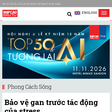
TẠP CHÍ CỦA HỘI LIÊN LẠC VỚI NGƯỜI VIỆT NAM Ở NƯỚC NGOÀI
ENGLISH
Tog
nav
Phong Cách Sống
Bảo vệ gan trước tác động
của stress