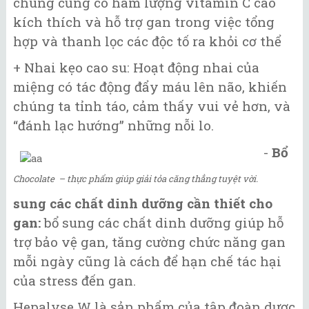
chúng cũng có hàm lượng vitamin C cao
kích thích và hỗ trợ gan trong việc tổng
hợp và thanh lọc các độc tố ra khỏi cơ thể
+ Nhai kẹo cao su: Hoạt động nhai của
miệng có tác động đẩy máu lên não, khiến
chúng ta tỉnh táo, cảm thấy vui vẻ hơn, và
“đánh lạc hướng” những nỗi lo.
-
Bổ
Chocolate – thực phẩm giúp giải tỏa căng thẳng tuyệt vời.
sung các chất dinh dưỡng cần thiết cho
gan:
bổ sung các chất dinh dưỡng giúp hỗ
trợ bảo vệ gan, tăng cường chức năng gan
mỗi ngày cũng là cách để hạn chế tác hại
của stress đến gan.
Hepalyse W là sản phẩm của tập đoàn dược