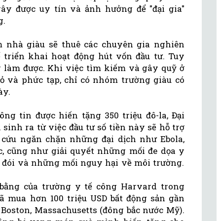
y được uy tín và ảnh hưởng để "đại gia"
g.
m nhà giàu sẽ thuê các chuyên gia nghiên
 triển khai hoạt động hút vốn đầu tư. Tuy
 làm được. Khi việc tìm kiếm và gây quỹ ở
ỏ và phức tạp, chỉ có nhóm trường giàu có
ày.
ng tin được hiến tặng 350 triệu đô-la, Đại
inh ra từ việc đầu tư số tiền này sẽ hỗ trợ
 cứu ngăn chặn những đại dịch như Ebola,
ác, cũng như giải quyết những mối đe dọa y
o đói và những mối nguy hại về môi trường.
bằng của trường y tế công Harvard trong
ã mua hơn 100 triệu USD bất động sản gần
 Boston, Massachusetts (đông bắc nước Mỹ).