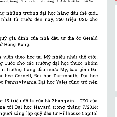
rvard, trong bức ảnh chụp tại trường cũ. Ảnh: Nhật báo phố Wall
ng những trường đại học hàng đầu thế giới,
nhất từ trước đến nay, 350 triệu USD cho
uỹ gia đình của nhà đầu tư địa ốc Gerald
 ở Hồng Kông.
h viên theo học tại Mỹ nhiều nhất thế giới.
ng Quốc cho các trường đại học thuộc nhóm
ám trường hàng đầu nước Mỹ, bao gồm Đại
i học Cornell, Đại học Dartmouth, Đại học
ọc Pennsylvania, Đại học Yale) cũng trở nên
g 15 triệu đô-la của bà Zhangxin - CEO của
a tới Đại học Havard trong tháng 7/2014;
người sáng lập quỹ đầu tư Hillhouse Capital