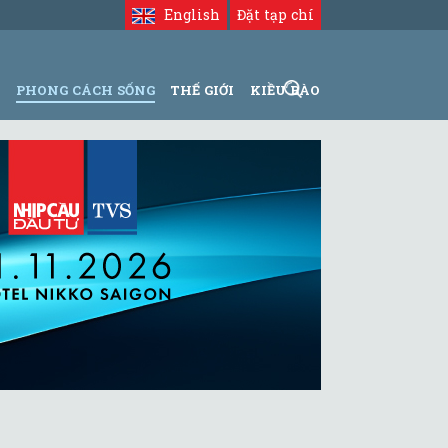
English
Đặt tạp chí
N
PHONG CÁCH SỐNG
THẾ GIỚI
KIỀU BÀO