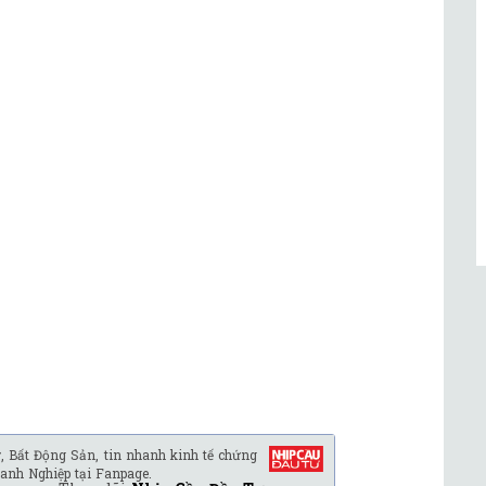
, Bất Động Sản, tin nhanh kinh tế chứng
anh Nghiệp tại Fanpage.