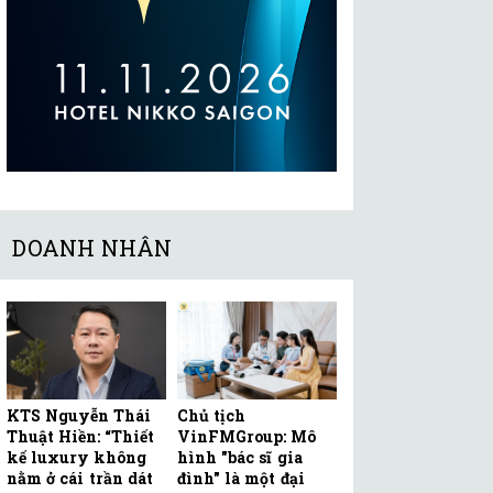
DOANH NHÂN
KTS Nguyễn Thái
Chủ tịch
Thuật Hiền: “Thiết
VinFMGroup: Mô
kế luxury không
hình "bác sĩ gia
nằm ở cái trần dát
đình" là một đại