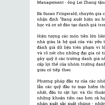
Management - ông Lei Zhang tặng
Bà Susan Fitzgerald, chuyên gia 
nhận định "Đang xuất hiện xu hư
học và cơ sở đào tạo danh giá tr
Hiện tượng các món tiền lớn liên
nhà giàu là hệ quả của vài yếu 
đánh giá dữ liệu trên phạm vi l
và rõ nét cho những đại gia có t
gây quỹ ở các trường danh giá 
cấp lợi thế của nhóm trường danh 
giàu có tiếp theo.
Phương pháp đầu tư của các nhóm
lẫn các quỹ đầu tư mạo hiểm th
nhất, đầu tư cật lực và thi tho
những khoản tiền cao hơn cả học
nhân xuất sắc xuất chúng - nhữn