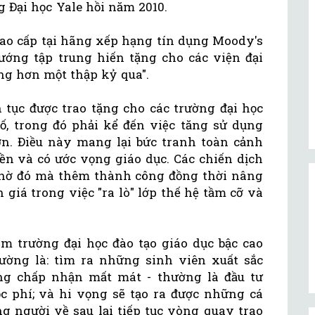
 Đại học Yale hồi năm 2010.
cao cấp tại hãng xếp hạng tín dụng Moody's
ớng tập trung hiến tặng cho các viện đại
ong hơn một thập kỷ qua".
 tục được trao tặng cho các trường đại học
tố, trong đó phải kể đến việc tăng sử dụng
ớn. Điều này mang lại bức tranh toàn cảnh
iền và có ước vọng giáo dục. Các chiến dịch
nhờ đó mà thêm thành công đồng thời nâng
giá trong việc "ra lò" lớp thế hệ tầm cỡ và
 trường đại học đào tạo giáo dục bậc cao
ường là: tìm ra những sinh viên xuất sắc
ảng chấp nhận mất mát - thường là đầu tư
 phí; và hi vọng sẽ tạo ra được những cá
g người về sau lại tiếp tục vòng quay trao