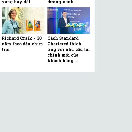
vàng hay dát ...
dương xanh
Richard Craik - 30
Cách Standard
năm theo dấu chim
Chartered thích
trời
ứng với nhu cầu tài
chính mới của
khách hàng ...