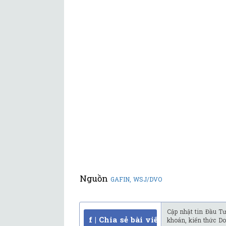
Nguồn
GAFIN, WSJ/DVO
Cập nhật tin Đầu Tư
f | Chia sẻ bài viết
khoán, kiến thức Do