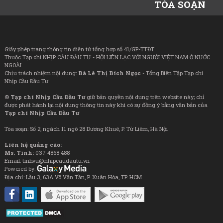
TÒA SOẠN
Giấy phép trang thông tin điện tử tổng hợp số 41/GP-TTĐT
Thuộc Tạp chí NHỊP CẦU ĐẦU TƯ - HỘI LIÊN LẠC VỚI NGƯỜI VIỆT NAM Ở NƯỚC
NGOÀI
Chịu trách nhiệm nội dung:
Bà Lê Thị Bích Ngọc
- Tổng Biên Tập Tạp chí
Nhịp Cầu Đầu Tư
©
Tạp chí Nhịp Cầu Đầu Tư
giữ bản quyền nội dung trên website này; chỉ
được phát hành lại nội dung thông tin này khi có sự đồng ý bằng văn bản của
Tạp chí Nhịp Cầu Đầu Tư
Tòa soạn: Số 2, ngách 11 ngõ 28 Dương Khuê, P. Từ Liêm, Hà Nội
Liên hệ quảng cáo:
Ms. Tình:
037 4868 488
Email: tinhvu@nhipcaudautu.vn
Powered by:
Địa chỉ: Lầu 3, 63A Võ Văn Tần, P. Xuân Hòa, TP. HCM