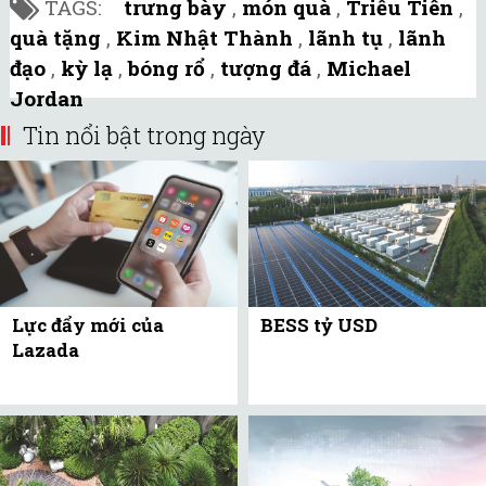
TAGS:
trưng bày
,
món quà
,
Triều Tiên
,
quà tặng
,
Kim Nhật Thành
,
lãnh tụ
,
lãnh
đạo
,
kỳ lạ
,
bóng rổ
,
tượng đá
,
Michael
Jordan
Tin nổi bật trong ngày
Lực đẩy mới của
BESS tỷ USD
Lazada