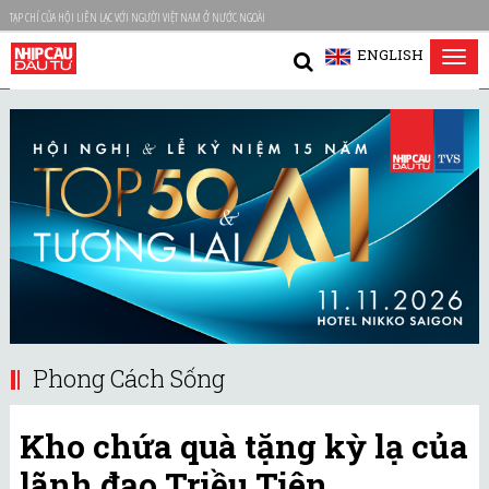
TẠP CHÍ CỦA HỘI LIÊN LẠC VỚI NGƯỜI VIỆT NAM Ở NƯỚC NGOÀI
ENGLISH
Tog
nav
Phong Cách Sống
Kho chứa quà tặng kỳ lạ của
lãnh đạo Triều Tiên