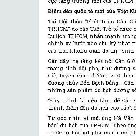
cực tăng trưởng mới của TP.HCM.
Điểm đến quốc tế mới của Việt 
Tại Hội thảo “Phát triển Cần G
TP.HCM” do báo Tuổi Trẻ tổ chức 
Du lịch TP.HCM, nhấn mạnh: tron
chính và bước vào chu kỳ phát tri
cấu trúc không gian đô thị - sinh 
Gần đây, hạ tầng kết nối Cần Gi
mang tính đột phá, như đường sắ
Giờ, tuyến cầu - đường vượt biể
đường thủy Bến Bạch Đằng - Cần 
những sản phẩm du lịch đường sôn
“Đây chính là nền tảng để Cần G
thành điểm đến du lịch cao cấp”,
Từ góc nhìn vĩ mô, ông Hà Văn S
báu” du lịch của TP.HCM. Theo ông
trước cơ hội bứt phá mạnh mẽ n