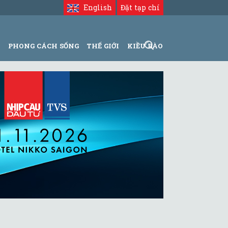
English
Đặt tạp chí
N
PHONG CÁCH SỐNG
THẾ GIỚI
KIỀU BÀO