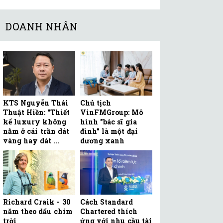
DOANH NHÂN
KTS Nguyễn Thái
Chủ tịch
Thuật Hiền: “Thiết
VinFMGroup: Mô
kế luxury không
hình "bác sĩ gia
nằm ở cái trần dát
đình" là một đại
vàng hay dát ...
dương xanh
Richard Craik - 30
Cách Standard
năm theo dấu chim
Chartered thích
trời
ứng với nhu cầu tài