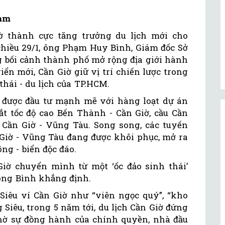
Nam
iờ thành cực tăng trưởng du lịch mới cho
chiều 29/1, ông Phạm Huy Bình, Giám đốc Sở
g bối cảnh thành phố mở rộng địa giới hành
ển mới, Cần Giờ giữ vị trí chiến lược trong
thái - du lịch của TP.HCM.
ờ được đầu tư mạnh mẽ với hàng loạt dự án
t tốc độ cao Bến Thành - Cần Giờ, cầu Cần
n Cần Giờ - Vũng Tàu. Song song, các tuyến
Giờ - Vũng Tàu đang được khôi phục, mở ra
g - biển độc đáo.
iờ chuyển mình từ một ‘ốc đảo sinh thái’
 ông Bình khẳng định.
iêu ví Cần Giờ như “viên ngọc quý”, “kho
 Siêu, trong 5 năm tới, du lịch Cần Giờ đứng
hờ sự đồng hành của chính quyền, nhà đầu