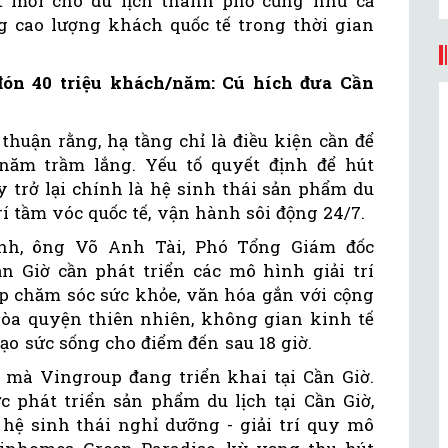
t mới cho du lịch thành phố cũng như cả
 cao lượng khách quốc tế trong thời gian
đón 40 triệu khách/năm: Cú hích đưa Cần
thuận rằng, hạ tầng chỉ là điều kiện cần để
năm trầm lắng. Yếu tố quyết định để hút
 trở lại chính là hệ sinh thái sản phẩm du
trí tầm vóc quốc tế, vận hành sôi động 24/7.
nh, ông Võ Anh Tài, Phó Tổng Giám đốc
ần Giờ cần phát triển các mô hình giải trí
ợp chăm sóc sức khỏe, văn hóa gắn với cộng
òa quyện thiên nhiên, không gian kinh tế
o sức sống cho điểm đến sau 18 giờ.
 mà Vingroup đang triển khai tại Cần Giờ.
c phát triển sản phẩm du lịch tại Cần Giờ,
ệ sinh thái nghỉ dưỡng - giải trí quy mô