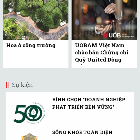
Hoa ở công trường
UOBAM Việt Nam
chào bán Chứng chỉ
Quỹ United Dòng
Tiền Linh Hoạt
(UMMF) ra công ...
Sự kiện
BÌNH CHỌN "DOANH NGHIỆP
PHÁT TRIỂN BỀN VỮNG"
SỐNG KHỎE TOÀN DIỆN