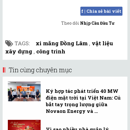
f | Chia sẻ bài viết
Theo dõi
Nhịp Cầu Đầu Tư
TAGS:
xi măng Đồng Lâm
,
vật liệu
xây dựng
,
công trình
Tin cùng chuyên mục
Ký hợp tác phát triển 40 MW
điện mặt trời tại Việt Nam: Cú
bắt tay trọng lượng giữa
Novaon Energy và ...
Vì sao nhiều nhà quản lý