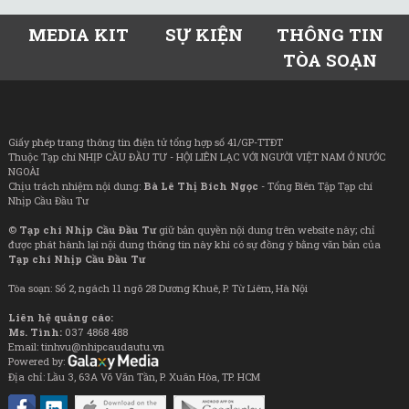
MEDIA KIT
SỰ KIỆN
THÔNG TIN
TÒA SOẠN
Giấy phép trang thông tin điện tử tổng hợp số 41/GP-TTĐT
Thuộc Tạp chí NHỊP CẦU ĐẦU TƯ - HỘI LIÊN LẠC VỚI NGƯỜI VIỆT NAM Ở NƯỚC
NGOÀI
Chịu trách nhiệm nội dung:
Bà Lê Thị Bích Ngọc
- Tổng Biên Tập Tạp chí
Nhịp Cầu Đầu Tư
©
Tạp chí Nhịp Cầu Đầu Tư
giữ bản quyền nội dung trên website này; chỉ
được phát hành lại nội dung thông tin này khi có sự đồng ý bằng văn bản của
Tạp chí Nhịp Cầu Đầu Tư
Tòa soạn: Số 2, ngách 11 ngõ 28 Dương Khuê, P. Từ Liêm, Hà Nội
Liên hệ quảng cáo:
Ms. Tình:
037 4868 488
Email: tinhvu@nhipcaudautu.vn
Powered by:
Địa chỉ: Lầu 3, 63A Võ Văn Tần, P. Xuân Hòa, TP. HCM