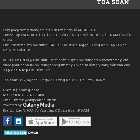
TÒA SOẠN
Giấy phép trang thông tin điện tử tổng hợp số 41/GP-TTĐT
Thuộc Tạp chí NHỊP CẦU ĐẦU TƯ - HỘI LIÊN LẠC VỚI NGƯỜI VIỆT NAM Ở NƯỚC
NGOÀI
Chịu trách nhiệm nội dung:
Bà Lê Thị Bích Ngọc
- Tổng Biên Tập Tạp chí
Nhịp Cầu Đầu Tư
©
Tạp chí Nhịp Cầu Đầu Tư
giữ bản quyền nội dung trên website này; chỉ
được phát hành lại nội dung thông tin này khi có sự đồng ý bằng văn bản của
Tạp chí Nhịp Cầu Đầu Tư
Tòa soạn: Số 2, ngách 11 ngõ 28 Dương Khuê, P. Từ Liêm, Hà Nội
Liên hệ quảng cáo:
Ms. Tình:
037 4868 488
Email: tinhvu@nhipcaudautu.vn
Powered by:
Địa chỉ: Lầu 3, 63A Võ Văn Tần, P. Xuân Hòa, TP. HCM