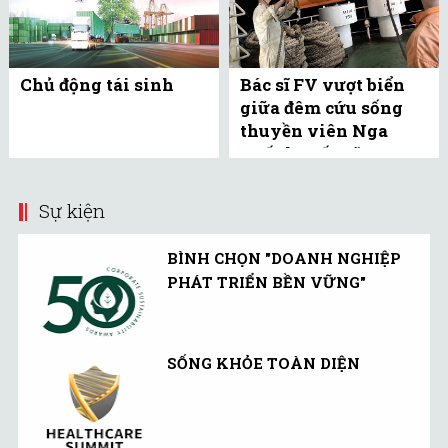
Chủ động tái sinh
Bác sĩ FV vượt biển
giữa đêm cứu sống
thuyền viên Nga
xuất huyết não
Sự kiện
BÌNH CHỌN "DOANH NGHIỆP
PHÁT TRIỂN BỀN VỮNG"
SỐNG KHỎE TOÀN DIỆN