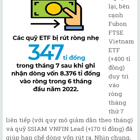
lại, bên
cạnh
Fubon
FTSE
Vietnam
ETF
(+400 tỉ
đồng)
duy trì
vào
ròng
tháng
thứ 7
liên tiếp (với quy mô giảm dần theo tháng)
và quỹ SSIAM VNFIN Lead (+170 tỉ đồng) đã
giúp hạn chế dòng vốn rút ra. Nhìn chung,