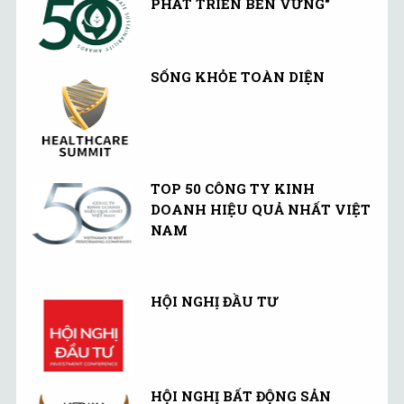
PHÁT TRIỂN BỀN VỮNG"
SỐNG KHỎE TOÀN DIỆN
TOP 50 CÔNG TY KINH
DOANH HIỆU QUẢ NHẤT VIỆT
NAM
HỘI NGHỊ ĐẦU TƯ
HỘI NGHỊ BẤT ĐỘNG SẢN