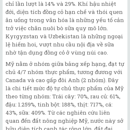
chỉ lần lượt là 14% và 29%. Khí hậu nhiệt
đới, diện tích đồng cỏ hạn chế và thói quen
ăn uống trong văn hóa là những yếu tố cản
trở việc chăn nuôi bò sữa quy mô lớn.
Kyrgyzstan và Uzbekistan là những ngoại
lệ hiếm hoi, vượt nhu cầu nội địa về sữa
nhờ tận dụng đồng cỏ ở vùng núi cao.
Mỹ nằm ở nhóm giữa bảng xếp hạng, đạt tự
chủ 4/7 nhóm thực phẩm, tương đương với
Canada và cao gấp đôi Anh (2 nhóm). Đây
là chi tiết mức độ tự chủ thực phẩm của Mỹ
theo từng nhóm: Trái cây: 70%, rau củ: 61%,
đậu: 1.259%, tinh bột: 188%, thịt: 717%, cá:
43%, sữa: 409%. Từ các nghiên cứu liên
quan đến đất nông nghiệp Mỹ, nước này sở
hữu diện tích canh tác rộng lớn, đất đai