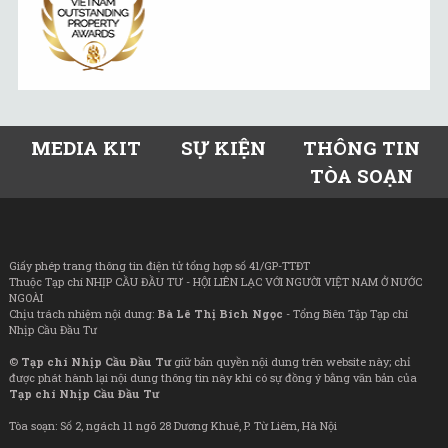
MEDIA KIT
SỰ KIỆN
THÔNG TIN
TÒA SOẠN
Giấy phép trang thông tin điện tử tổng hợp số 41/GP-TTĐT
Thuộc Tạp chí NHỊP CẦU ĐẦU TƯ - HỘI LIÊN LẠC VỚI NGƯỜI VIỆT NAM Ở NƯỚC
NGOÀI
Chịu trách nhiệm nội dung:
Bà Lê Thị Bích Ngọc
- Tổng Biên Tập Tạp chí
Nhịp Cầu Đầu Tư
©
Tạp chí Nhịp Cầu Đầu Tư
giữ bản quyền nội dung trên website này; chỉ
được phát hành lại nội dung thông tin này khi có sự đồng ý bằng văn bản của
Tạp chí Nhịp Cầu Đầu Tư
Tòa soạn: Số 2, ngách 11 ngõ 28 Dương Khuê, P. Từ Liêm, Hà Nội