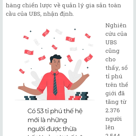
hàng chiến lược về quản lý gia sản toàn
cầu của UBS, nhận định.
Nghiên
cứu của
UBS
cũng
cho
thấy, số
tỉ phú
trên thế
giới đã
tăng từ
2.376
người
lên
2.544