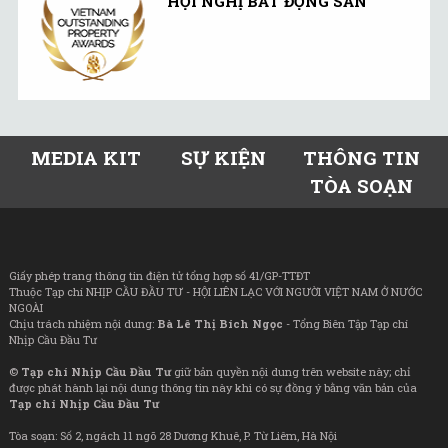
HỘI NGHỊ BẤT ĐỘNG SẢN
MEDIA KIT
SỰ KIỆN
THÔNG TIN
TÒA SOẠN
Giấy phép trang thông tin điện tử tổng hợp số 41/GP-TTĐT
Thuộc Tạp chí NHỊP CẦU ĐẦU TƯ - HỘI LIÊN LẠC VỚI NGƯỜI VIỆT NAM Ở NƯỚC
NGOÀI
Chịu trách nhiệm nội dung:
Bà Lê Thị Bích Ngọc
- Tổng Biên Tập Tạp chí
Nhịp Cầu Đầu Tư
©
Tạp chí Nhịp Cầu Đầu Tư
giữ bản quyền nội dung trên website này; chỉ
được phát hành lại nội dung thông tin này khi có sự đồng ý bằng văn bản của
Tạp chí Nhịp Cầu Đầu Tư
Tòa soạn: Số 2, ngách 11 ngõ 28 Dương Khuê, P. Từ Liêm, Hà Nội