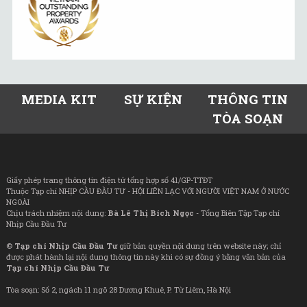
MEDIA KIT
SỰ KIỆN
THÔNG TIN
TÒA SOẠN
Giấy phép trang thông tin điện tử tổng hợp số 41/GP-TTĐT
Thuộc Tạp chí NHỊP CẦU ĐẦU TƯ - HỘI LIÊN LẠC VỚI NGƯỜI VIỆT NAM Ở NƯỚC
NGOÀI
Chịu trách nhiệm nội dung:
Bà Lê Thị Bích Ngọc
- Tổng Biên Tập Tạp chí
Nhịp Cầu Đầu Tư
©
Tạp chí Nhịp Cầu Đầu Tư
giữ bản quyền nội dung trên website này; chỉ
được phát hành lại nội dung thông tin này khi có sự đồng ý bằng văn bản của
Tạp chí Nhịp Cầu Đầu Tư
Tòa soạn: Số 2, ngách 11 ngõ 28 Dương Khuê, P. Từ Liêm, Hà Nội