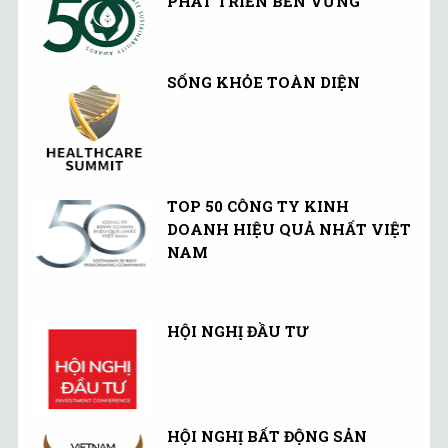
PHÁT TRIỂN BỀN VỮNG"
SỐNG KHỎE TOÀN DIỆN
TOP 50 CÔNG TY KINH
DOANH HIỆU QUẢ NHẤT VIỆT
NAM
HỘI NGHỊ ĐẦU TƯ
HỘI NGHỊ BẤT ĐỘNG SẢN