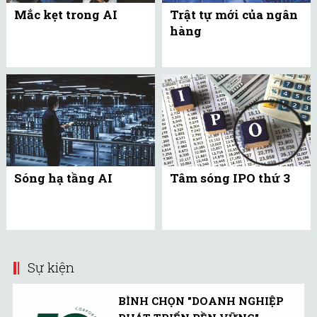
Mắc kẹt trong AI
Trật tự mới của ngân
hàng
Sóng hạ tầng AI
Tâm sóng IPO thứ 3
Sự kiện
BÌNH CHỌN "DOANH NGHIỆP