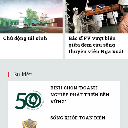
Chủ động tái sinh
Bác sĩ FV vượt biển
giữa đêm cứu sống
thuyền viên Nga xuất
huyết não
Sự kiện
BÌNH CHỌN "DOANH
NGHIỆP PHÁT TRIỂN BỀN
VỮNG"
SỐNG KHỎE TOÀN DIỆN