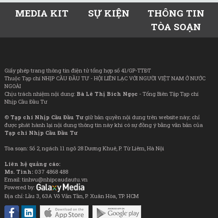
MEDIA KIT
SỰ KIỆN
THÔNG TIN
TÒA SOẠN
Giấy phép trang thông tin điện tử tổng hợp số 41/GP-TTĐT
Thuộc Tạp chí NHỊP CẦU ĐẦU TƯ - HỘI LIÊN LẠC VỚI NGƯỜI VIỆT NAM Ở NƯỚC
NGOÀI
Chịu trách nhiệm nội dung:
Bà Lê Thị Bích Ngọc
- Tổng Biên Tập Tạp chí
Nhịp Cầu Đầu Tư
©
Tạp chí Nhịp Cầu Đầu Tư
giữ bản quyền nội dung trên website này; chỉ
được phát hành lại nội dung thông tin này khi có sự đồng ý bằng văn bản của
Tạp chí Nhịp Cầu Đầu Tư
Tòa soạn: Số 2, ngách 11 ngõ 28 Dương Khuê, P. Từ Liêm, Hà Nội
Liên hệ quảng cáo:
Ms. Tình:
037 4868 488
Email: tinhvu@nhipcaudautu.vn
Powered by:
Địa chỉ: Lầu 3, 63A Võ Văn Tần, P. Xuân Hòa, TP. HCM