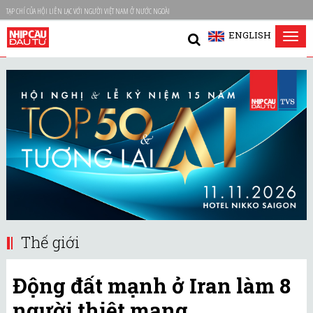
TẠP CHÍ CỦA HỘI LIÊN LẠC VỚI NGƯỜI VIỆT NAM Ở NƯỚC NGOÀI
ENGLISH
Tog
nav
Thế giới
Động đất mạnh ở Iran làm 8
người thiệt mạng