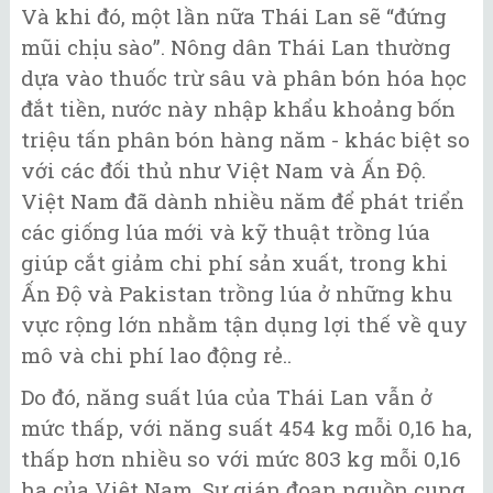
Và khi đó, một lần nữa Thái Lan sẽ “đứng
mũi chịu sào”. Nông dân Thái Lan thường
dựa vào thuốc trừ sâu và phân bón hóa học
đắt tiền, nước này nhập khẩu khoảng bốn
triệu tấn phân bón hàng năm - khác biệt so
với các đối thủ như Việt Nam và Ấn Độ.
Việt Nam đã dành nhiều năm để phát triển
các giống lúa mới và kỹ thuật trồng lúa
giúp cắt giảm chi phí sản xuất, trong khi
Ấn Độ và Pakistan trồng lúa ở những khu
vực rộng lớn nhằm tận dụng lợi thế về quy
mô và chi phí lao động rẻ..
Do đó, năng suất lúa của Thái Lan vẫn ở
mức thấp, với năng suất 454 kg mỗi 0,16 ha,
thấp hơn nhiều so với mức 803 kg mỗi 0,16
ha của Việt Nam. Sự gián đoạn nguồn cung