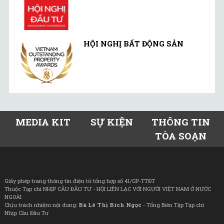
HỘI NGHỊ BẤT ĐỘNG SẢN
MEDIA KIT
SỰ KIỆN
THÔNG TIN
TÒA SOẠN
Giấy phép trang thông tin điện tử tổng hợp số 41/GP-TTĐT
Thuộc Tạp chí NHỊP CẦU ĐẦU TƯ - HỘI LIÊN LẠC VỚI NGƯỜI VIỆT NAM Ở NƯỚC
NGOÀI
Chịu trách nhiệm nội dung:
Bà Lê Thị Bích Ngọc
- Tổng Biên Tập Tạp chí
Nhịp Cầu Đầu Tư