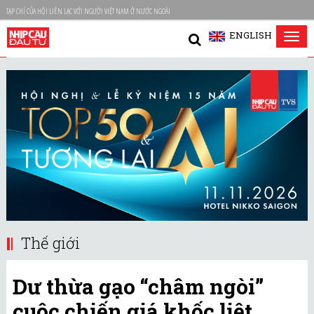
TẠP CHÍ CỦA HỘI LIÊN LẠC VỚI NGƯỜI VIỆT NAM Ở NƯỚC NGOÀI
ENGLISH
Tog
nav
Thế giới
Dư thừa gạo “châm ngòi”
cuộc chiến giá khốc liệt