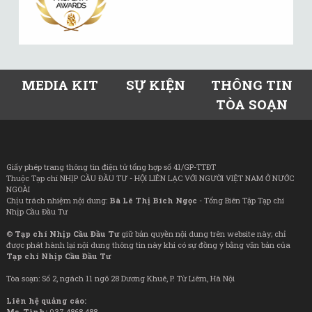
MEDIA KIT
SỰ KIỆN
THÔNG TIN
TÒA SOẠN
Giấy phép trang thông tin điện tử tổng hợp số 41/GP-TTĐT
Thuộc Tạp chí NHỊP CẦU ĐẦU TƯ - HỘI LIÊN LẠC VỚI NGƯỜI VIỆT NAM Ở NƯỚC
NGOÀI
Chịu trách nhiệm nội dung:
Bà Lê Thị Bích Ngọc
- Tổng Biên Tập Tạp chí
Nhịp Cầu Đầu Tư
©
Tạp chí Nhịp Cầu Đầu Tư
giữ bản quyền nội dung trên website này; chỉ
được phát hành lại nội dung thông tin này khi có sự đồng ý bằng văn bản của
Tạp chí Nhịp Cầu Đầu Tư
Tòa soạn: Số 2, ngách 11 ngõ 28 Dương Khuê, P. Từ Liêm, Hà Nội
Liên hệ quảng cáo:
Ms. Tình:
037 4868 488