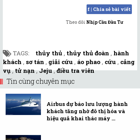
f | Chia sẻ bài viết
Theo dõi
Nhịp Cầu Đầu Tư
TAGS:
thủy thủ
,
thủy thủ đoàn
,
hành
khách
,
sơ tán
,
giải cứu
,
áo phao
,
cứu
,
cảng
vụ
,
tử nạn
,
Jeju
,
điều tra viên
Tin cùng chuyên mục
Airbus dự báo lưu lượng hành
khách tăng nhờ đô thị hóa và
hiệu quả khai thác máy ...