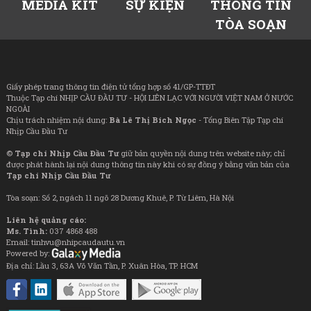
MEDIA KIT
SỰ KIỆN
THÔNG TIN
TÒA SOẠN
Giấy phép trang thông tin điện tử tổng hợp số 41/GP-TTĐT
Thuộc Tạp chí NHỊP CẦU ĐẦU TƯ - HỘI LIÊN LẠC VỚI NGƯỜI VIỆT NAM Ở NƯỚC
NGOÀI
Chịu trách nhiệm nội dung:
Bà Lê Thị Bích Ngọc
- Tổng Biên Tập Tạp chí
Nhịp Cầu Đầu Tư
©
Tạp chí Nhịp Cầu Đầu Tư
giữ bản quyền nội dung trên website này; chỉ
được phát hành lại nội dung thông tin này khi có sự đồng ý bằng văn bản của
Tạp chí Nhịp Cầu Đầu Tư
Tòa soạn: Số 2, ngách 11 ngõ 28 Dương Khuê, P. Từ Liêm, Hà Nội
Liên hệ quảng cáo:
Ms. Tình:
037 4868 488
Email: tinhvu@nhipcaudautu.vn
Powered by:
Địa chỉ: Lầu 3, 63A Võ Văn Tần, P. Xuân Hòa, TP. HCM