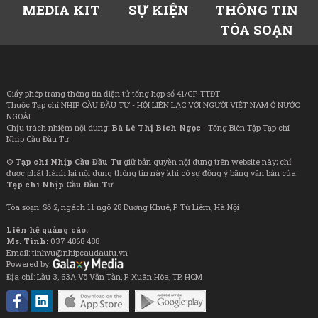
MEDIA KIT
SỰ KIỆN
THÔNG TIN
TÒA SOẠN
Giấy phép trang thông tin điện tử tổng hợp số 41/GP-TTĐT
Thuộc Tạp chí NHỊP CẦU ĐẦU TƯ - HỘI LIÊN LẠC VỚI NGƯỜI VIỆT NAM Ở NƯỚC
NGOÀI
Chịu trách nhiệm nội dung:
Bà Lê Thị Bích Ngọc
- Tổng Biên Tập Tạp chí
Nhịp Cầu Đầu Tư
©
Tạp chí Nhịp Cầu Đầu Tư
giữ bản quyền nội dung trên website này; chỉ
được phát hành lại nội dung thông tin này khi có sự đồng ý bằng văn bản của
Tạp chí Nhịp Cầu Đầu Tư
Tòa soạn: Số 2, ngách 11 ngõ 28 Dương Khuê, P. Từ Liêm, Hà Nội
Liên hệ quảng cáo:
Ms. Tình:
037 4868 488
Email: tinhvu@nhipcaudautu.vn
Powered by:
Địa chỉ: Lầu 3, 63A Võ Văn Tần, P. Xuân Hòa, TP. HCM