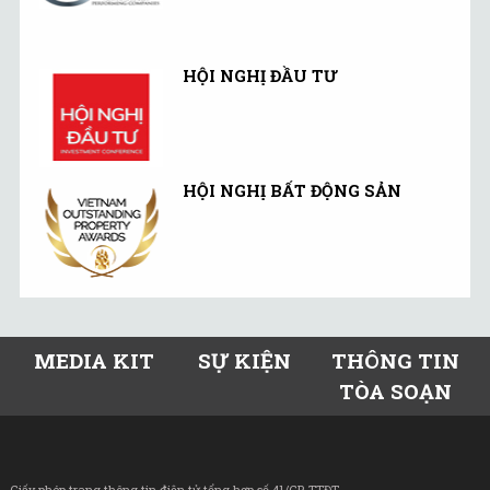
HỘI NGHỊ ĐẦU TƯ
HỘI NGHỊ BẤT ĐỘNG SẢN
MEDIA KIT
SỰ KIỆN
THÔNG TIN
TÒA SOẠN
Giấy phép trang thông tin điện tử tổng hợp số 41/GP-TTĐT