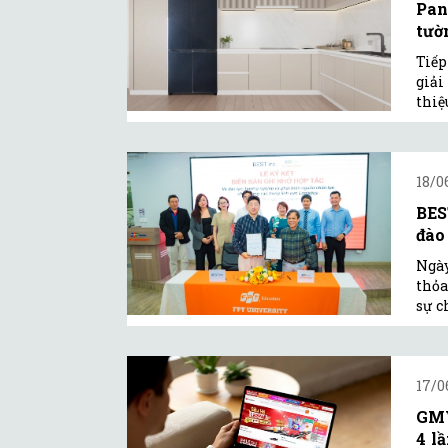
Pan
tườ
Tiếp
giải
thiệ
18/0
BES
đào 
Ngày
thỏa
sự c
17/0
GMV
4 l