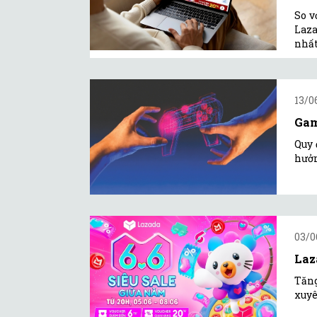
So v
Laza
nhất
13/0
Gam
Quy 
hưởn
03/0
Laz
Tăng
xuyê