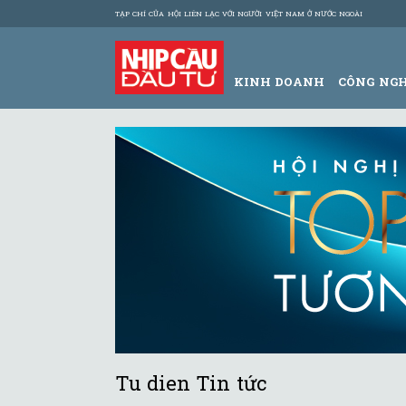
TẠP CHÍ CỦA HỘI LIÊN LẠC VỚI NGƯỜI VIỆT NAM Ở NƯỚC NGOÀI
KINH DOANH
CÔNG NG
Tu dien Tin tức