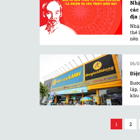
Nhậ
các
địa
Nhận
thế 
nền 
06/0
Điệ
Bước
lập,
khu
1
2