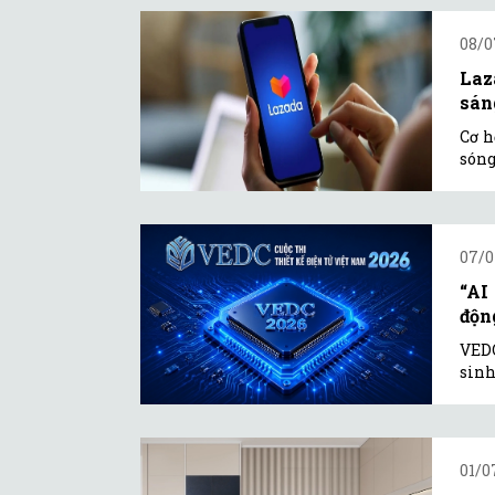
08/0
Laz
sán
Cơ h
sóng
07/0
“AI
độn
VEDC
sinh
01/0