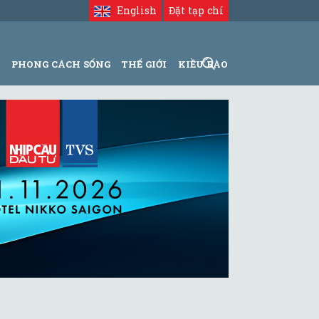
English
Đặt tạp chí
N
PHONG CÁCH SỐNG
THẾ GIỚI
KIỀU BÀO