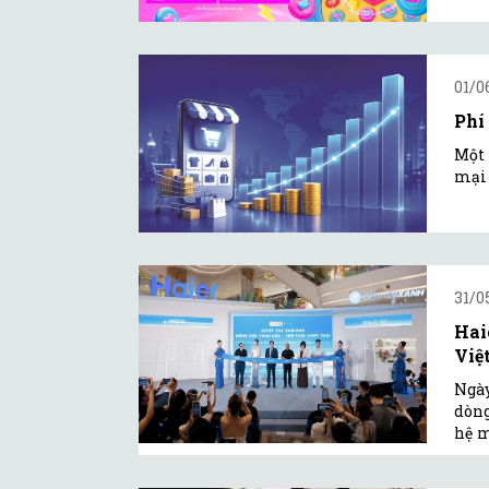
01/0
Phí
Một 
mại 
31/0
Hai
Việ
Ngày
dòng
hệ m