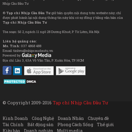
Nhịp Cầu Đầu Tư
©
Tạp chí Nhịp Cầu Đầu Tư
giữ bản quyền nội dung trên website này; chỉ
được phát hành lại nội dung thông tin này khi có sự đồng ý bằng văn bản của
Tạp chí Nhịp Cầu Đầu Tư
Tòa soạn: Số 2, ngách 11 ngõ 28 Dương Khuê, P. Từ Liêm, Hà Nội
Liên hệ quảng cáo:
Ms. Tình:
037 4868 488
Email: tinhvu@nhipcaudautu.vn
Powered by:
Địa chỉ: Lầu 3, 63A Võ Văn Tần, P. Xuân Hòa, TP. HCM
© Copyright 2009-2016
Tạp chí Nhịp Cầu Đầu Tư
Kinh Doanh
Công Nghệ
Doanh Nhân
Chuyên đề
Tài Chính
Bất động sản
Phong Cách Sống
Thế giới
Kiều bào
Doanh nghiệp
Multimedia