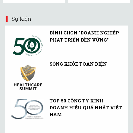
Tiền Linh Hoạt
(UMMF) ra công ...
Sự kiện
BÌNH CHỌN "DOANH NGHIỆP
PHÁT TRIỂN BỀN VỮNG"
SỐNG KHỎE TOÀN DIỆN
TOP 50 CÔNG TY KINH
DOANH HIỆU QUẢ NHẤT VIỆT
NAM