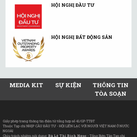
HỘI NGHỊ ĐẦU TƯ
HỘI NGHỊ BẤT ĐỘNG SẢN
MEDIA KIT
SỰ KIỆN
THÔNG TIN
TÒA SOẠN
Giấy phép trang thông tin điện tử tổng hợp số 41/GP-TTĐT
Thuộc Tạp chí NHỊP CẦU ĐẦU TƯ - HỘI LIÊN LẠC VỚI NGƯỜI VIỆT NAM Ở NƯỚC
NGOÀI
Chịu trách nhiệm nội dung:
Bà Lê Thị Bích Ngọc
- Tổng Biên Tập Tạp chí