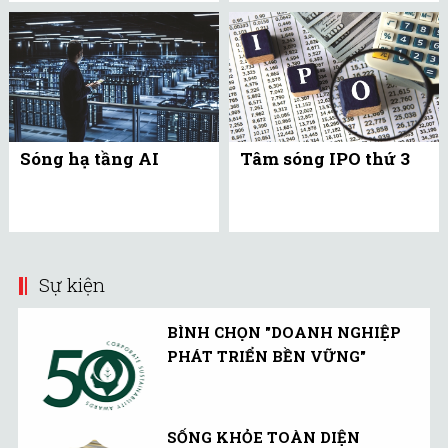
Sóng hạ tầng AI
Tâm sóng IPO thứ 3
Sự kiện
BÌNH CHỌN "DOANH NGHIỆP
PHÁT TRIỂN BỀN VỮNG"
SỐNG KHỎE TOÀN DIỆN