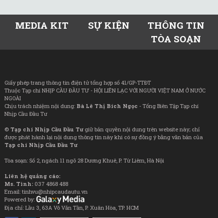
MEDIA KIT
SỰ KIỆN
THÔNG TIN
TÒA SOẠN
Giấy phép trang thông tin điện tử tổng hợp số 41/GP-TTĐT
Thuộc Tạp chí NHỊP CẦU ĐẦU TƯ - HỘI LIÊN LẠC VỚI NGƯỜI VIỆT NAM Ở NƯỚC
NGOÀI
Chịu trách nhiệm nội dung:
Bà Lê Thị Bích Ngọc
- Tổng Biên Tập Tạp chí
Nhịp Cầu Đầu Tư
©
Tạp chí Nhịp Cầu Đầu Tư
giữ bản quyền nội dung trên website này; chỉ
được phát hành lại nội dung thông tin này khi có sự đồng ý bằng văn bản của
Tạp chí Nhịp Cầu Đầu Tư
Tòa soạn: Số 2, ngách 11 ngõ 28 Dương Khuê, P. Từ Liêm, Hà Nội
Liên hệ quảng cáo:
Ms. Tình:
037 4868 488
Email: tinhvu@nhipcaudautu.vn
Powered by:
Địa chỉ: Lầu 3, 63A Võ Văn Tần, P. Xuân Hòa, TP. HCM