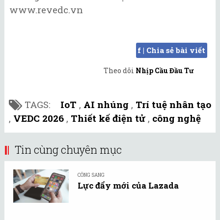
www.revedc.vn
f | Chia sẻ bài viết
Theo dõi
Nhịp Cầu Đầu Tư
TAGS:
IoT
,
AI nhúng
,
Trí tuệ nhân tạo
,
VEDC 2026
,
Thiết kế điện tử
,
công nghệ
Tin cùng chuyên mục
CÔNG SANG
Lực đẩy mới của Lazada