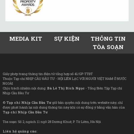
MEDIA KIT
SỰ KIỆN
THÔNG TIN
TÒA SOẠN
Giấy phép trang thông tin điện tử tổng hợp số 41/GP-TTĐT
Thuộc Tạp chí NHỊP CẦU ĐẦU TƯ - HỘI LIÊN LẠC VỚI NGƯỜI VIỆT NAM Ở NƯỚC
NGOÀI
Chịu trách nhiệm nội dung:
Bà Lê Thị Bích Ngọc
- Tổng Biên Tập Tạp chí
Nhịp Cầu Đầu Tư
©
Tạp chí Nhịp Cầu Đầu Tư
giữ bản quyền nội dung trên website này; chỉ
được phát hành lại nội dung thông tin này khi có sự đồng ý bằng văn bản của
Tạp chí Nhịp Cầu Đầu Tư
Tòa soạn: Số 2, ngách 11 ngõ 28 Dương Khuê, P. Từ Liêm, Hà Nội
Liên hệ quảng cáo: