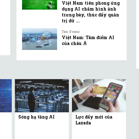
Việt Nam tiên phong ứng
dụng AI chấm hình ảnh
trưng bày, thúc đẩy quản
trị dữ ...
Tim Evans
Việt Nam: Tâm điểm AI
của châu Á
Sóng hạ tầng AI
Lực đẩy mới của
Lazada