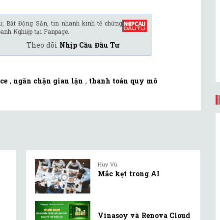
ư, Bất Động Sản, tin nhanh kinh tế chứng
oanh Nghiệp tại Fanpage.
Theo dõi
Nhịp Cầu Đầu Tư
nce
,
ngăn chặn gian lận
,
thanh toán quy mô
Huy Vũ
Mắc kẹt trong AI
Vinasoy và Renova Cloud