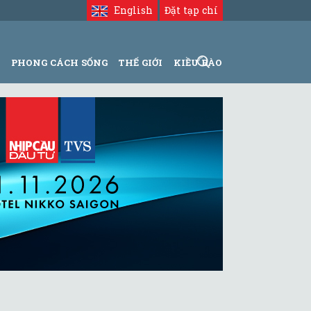
English
Đặt tạp chí
N
PHONG CÁCH SỐNG
THẾ GIỚI
KIỀU BÀO