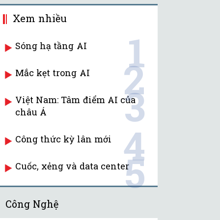
Xem nhiều
1
Sóng hạ tầng AI
2
Mắc kẹt trong AI
3
Việt Nam: Tâm điểm AI của
châu Á
4
Công thức kỳ lân mới
5
Cuốc, xẻng và data center
Công Nghệ