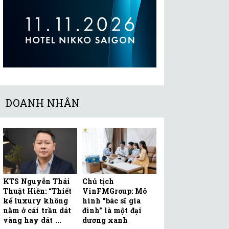
DOANH NHÂN
KTS Nguyễn Thái
Chủ tịch
Thuật Hiền: “Thiết
VinFMGroup: Mô
kế luxury không
hình "bác sĩ gia
nằm ở cái trần dát
đình" là một đại
vàng hay dát ...
dương xanh