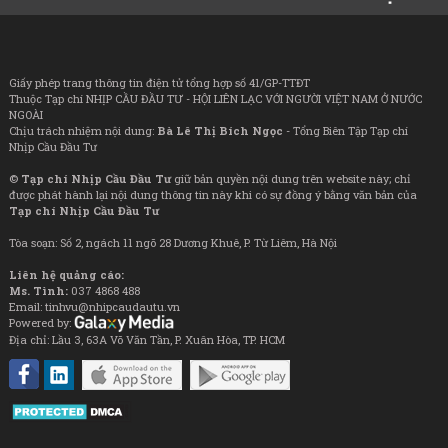
Giấy phép trang thông tin điện tử tổng hợp số 41/GP-TTĐT
Thuộc Tạp chí NHỊP CẦU ĐẦU TƯ - HỘI LIÊN LẠC VỚI NGƯỜI VIỆT NAM Ở NƯỚC
NGOÀI
Chịu trách nhiệm nội dung:
Bà Lê Thị Bích Ngọc
- Tổng Biên Tập Tạp chí
Nhịp Cầu Đầu Tư
©
Tạp chí Nhịp Cầu Đầu Tư
giữ bản quyền nội dung trên website này; chỉ
được phát hành lại nội dung thông tin này khi có sự đồng ý bằng văn bản của
Tạp chí Nhịp Cầu Đầu Tư
Tòa soạn: Số 2, ngách 11 ngõ 28 Dương Khuê, P. Từ Liêm, Hà Nội
Liên hệ quảng cáo:
Ms. Tình:
037 4868 488
Email: tinhvu@nhipcaudautu.vn
Powered by:
Địa chỉ: Lầu 3, 63A Võ Văn Tần, P. Xuân Hòa, TP. HCM