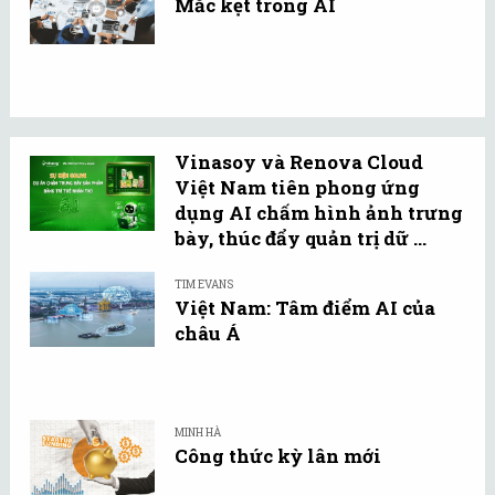
Mắc kẹt trong AI
Vinasoy và Renova Cloud
Việt Nam tiên phong ứng
dụng AI chấm hình ảnh trưng
bày, thúc đẩy quản trị dữ ...
TIM EVANS
Việt Nam: Tâm điểm AI của
châu Á
MINH HÀ
Công thức kỳ lân mới