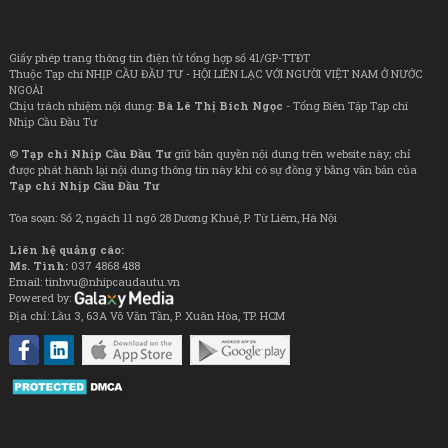
Giấy phép trang thông tin điện tử tổng hợp số 41/GP-TTĐT
Thuộc Tạp chí NHỊP CẦU ĐẦU TƯ - HỘI LIÊN LẠC VỚI NGƯỜI VIỆT NAM Ở NƯỚC
NGOÀI
Chịu trách nhiệm nội dung:
Bà Lê Thị Bích Ngọc
- Tổng Biên Tập Tạp chí
Nhịp Cầu Đầu Tư
©
Tạp chí Nhịp Cầu Đầu Tư
giữ bản quyền nội dung trên website này; chỉ
được phát hành lại nội dung thông tin này khi có sự đồng ý bằng văn bản của
Tạp chí Nhịp Cầu Đầu Tư
Tòa soạn: Số 2, ngách 11 ngõ 28 Dương Khuê, P. Từ Liêm, Hà Nội
Liên hệ quảng cáo:
Ms. Tình:
037 4868 488
Email: tinhvu@nhipcaudautu.vn
Powered by:
Địa chỉ: Lầu 3, 63A Võ Văn Tần, P. Xuân Hòa, TP. HCM