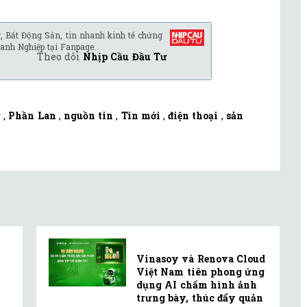
, Bất Động Sản, tin nhanh kinh tế chứng
anh Nghiệp tại Fanpage.
Theo dõi
Nhịp Cầu Đầu Tư
g
,
Phần Lan
,
nguồn tin
,
Tin mới
,
điện thoại
,
sản
Vinasoy và Renova Cloud
Việt Nam tiên phong ứng
dụng AI chấm hình ảnh
trưng bày, thúc đẩy quản