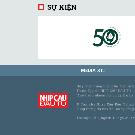
SỰ KIỆN
MEDIA KIT
Giấy phép trang thông tin điện tử 
Thuộc Tạp chí NHỊP CẦU ĐẦU TƯ -
Chịu trách nhiệm nội dung:
Bà Lê
©
Tạp chí Nhịp Cầu Đầu Tư
giữ 
dung thông tin này khi có sự đồng
Tòa soạn: Số 2, ngách 11, ngõ 28 Dư