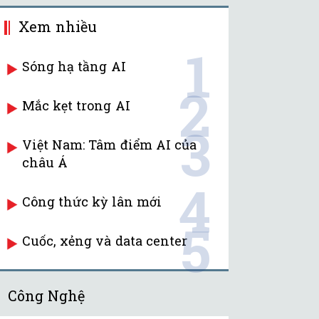
Xem nhiều
1
Sóng hạ tầng AI
2
Mắc kẹt trong AI
3
Việt Nam: Tâm điểm AI của
châu Á
4
Công thức kỳ lân mới
5
Cuốc, xẻng và data center
Công Nghệ