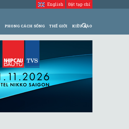
English
Đặt tạp chí
N
PHONG CÁCH SỐNG
THẾ GIỚI
KIỀU BÀO