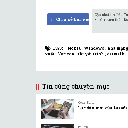
Cập nhật tin Đầu Tư
f | Chia sẻ bài viết
khoán, kiến thức Do
TAGS:
Nokia
,
Windows
,
nhà mạn
xuất
,
Verizon
,
thuyết trình
,
catwalk
Tin cùng chuyên mục
Công Sang
Lực đẩy mới của Lazada
Phi Vũ