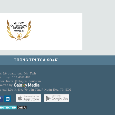
THÔNG TIN TÒA SOẠN
ên hệ quảng cáo: Ms. Tình
ện thoại: 037 4868 488
ail: tinhvu@nhipcaudautu.vn
wered by:
a chỉ: Lầu 3, 63A Võ Văn Tần, P. Xuân Hòa, TP. HCM