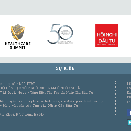
SỰ KIỆN
tổng hợp số 41/GP-TTĐT
Li
 HỘI LIÊN LẠC VỚI NGƯỜI VIỆT NAM Ở NƯỚC NGOÀI
Đi
 Thị Bích Ngọc
- Tổng Biên Tập Tạp chí Nhịp Cầu Đầu Tư
Em
Po
bản quyền nội dung trên website này; chỉ được phát hành lại nội
Đị
 ý bằng văn bản của
Tạp chí Nhịp Cầu Đầu Tư
ơng Khuê, P. Từ Liêm, Hà Nội