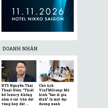
DOANH NHÂN
KTS Nguyễn Thái
Chủ tịch
Thuật Hiền: “Thiết
VinFMGroup: Mô
kế luxury không
hình "bác sĩ gia
nằm ở cái trần dát
đình" là một đại
vàng hay dát ...
dương xanh