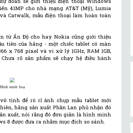
dự đoán sẽ giới thiệu điện thoại Windows
biến 41MP cho nhà mạng AT&T (Mỹ), Lumia
và Catwalk, mẫu điện thoại làm hoàn toàn
in từ Ấn Độ cho hay Nokia cũng giới thiệu
 tiên của hãng - một chiếc tablet có màn
1366 x 768 pixel và vi xử lý 1GHz, RAM 1GB,
m. Chưa rõ sản phẩm sẽ chạy hệ điều hành
Hình minh hoạ
vô tình để rò rỉ ảnh chụp mẫu tablet mới
 nhiên, hãng sản xuất Phần Lan phủ nhận đó
sản xuất, nói rằng đó đơn giản là hình minh
s 8 được đưa ra nhằm mục đích so sánh.