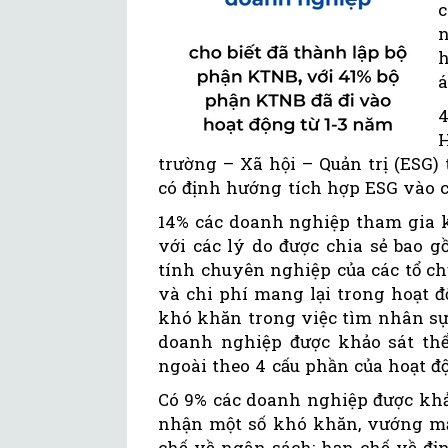
c
n
h
á
4
trường – Xã hội – Quản trị (ESG
có định hướng tích hợp ESG vào 
14% các doanh nghiệp tham gia k
với các lý do được chia sẻ bao 
tính chuyên nghiệp của các tổ chứ
và chi phí mang lại trong hoạt độ
khó khăn trong việc tìm nhân sự
doanh nghiệp được khảo sát thể
ngoài theo 4 cấu phần của hoạt 
Có 9% các doanh nghiệp được khả
nhận một số khó khăn, vướng mắc
chế về ngân sách; hạn chế về đị