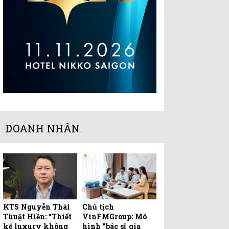
DOANH NHÂN
KTS Nguyễn Thái
Chủ tịch
Thuật Hiền: “Thiết
VinFMGroup: Mô
kế luxury không
hình "bác sĩ gia