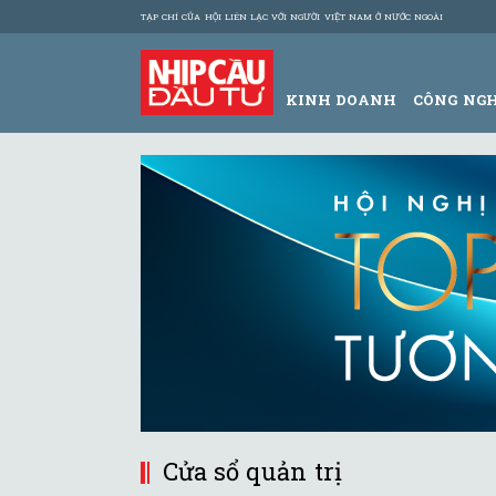
TẠP CHÍ CỦA HỘI LIÊN LẠC VỚI NGƯỜI VIỆT NAM Ở NƯỚC NGOÀI
KINH DOANH
CÔNG NG
Cửa sổ quản trị