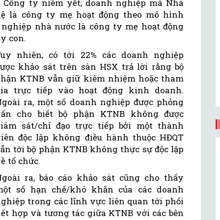
c Công ty niêm yết; doanh nghiệp mà Nhà
lệ là công ty mẹ hoạt động theo mô hình
 nghiệp nhà nước là công ty mẹ hoạt động
y con.
Tuy nhiên, có tới 22% các doanh nghiệp
ược khảo sát trên sàn HSX trả lời rằng bộ
phận KTNB vẫn giữ kiêm nhiệm hoặc tham
ia trực tiếp vào hoạt động kinh doanh.
goài ra, một số doanh nghiệp được phỏng
vấn cho biết bộ phận KTNB không được
iám sát/chỉ đạo trực tiếp bởi một thành
iên độc lập không điều hành thuộc HĐQT
ẫn tới bộ phận KTNB không thực sự độc lập
ề tổ chức.
goài ra, báo cáo khảo sát cũng cho thấy
một số hạn chế/khó khăn của các doanh
ghiệp trong các lĩnh vực liên quan tới phối
ết hợp và tương tác giữa KTNB với các bên