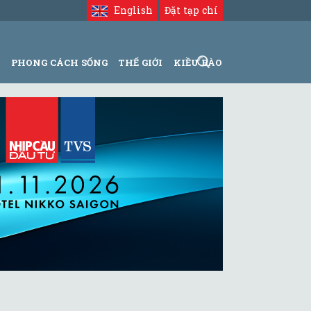
English
Đặt tạp chí
N
PHONG CÁCH SỐNG
THẾ GIỚI
KIỀU BÀO