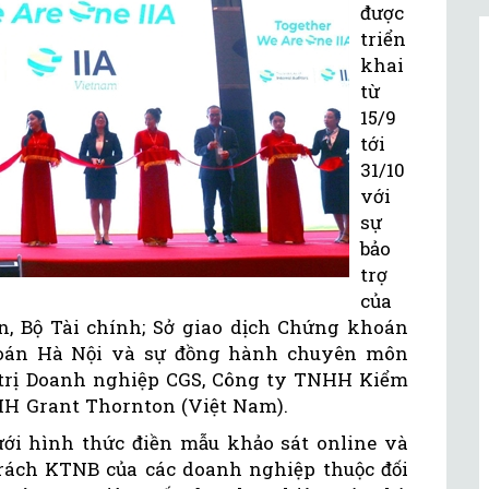
được
triển
khai
từ
15/9
tới
31/10
với
sự
bảo
trợ
của
n, Bộ Tài chính; Sở giao dịch Chứng khoán
hoán Hà Nội và sự đồng hành chuyên môn
trị Doanh nghiệp CGS, Công ty TNHH Kiểm
HH Grant Thornton (Việt Nam).
ưới hình thức điền mẫu khảo sát online và
rách KTNB của các doanh nghiệp thuộc đối