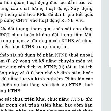
ó liên quan, hoạt động đào tạo, đảm bảo và
âng cao chất lượng hoạt động, Xây dựng
ệ thống chỉ tiêu KPIs để đánh giá kết quả,
p dụng CNTT vào hoạt động KTNB, v.v…
2% đối tượng tham gia khảo sát cho rằng
HĐQT chưa hoặc không đặt trọng tâm Môi
) trong phạm vi đánh giá của KTNB và chưa
chiến lược KTNB trong tương lai.
hảo sát sử dụng bộ phận KTNB thuê ngoài,
gồm (i) kỳ vọng về kỹ năng chuyên môn và
c cung cấp dịch vụ KTNB; (ii) tối ưu lợi ích
ng này; và (iii) hạn chế về định biên, hoặc
 đủ năng lực và kinh nghiệm. Phần lớn các
 hiện sự hài lòng với dịch vụ KTNB thuê
động KTNB.
o sát chưa triển khai chức năng KTNB, ghi
 trong quá trình triển khai, bao gồm hạn
nh biên nhân sự; lúng túng trong cách thức