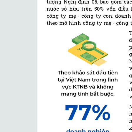
tượng Nghị định 05, bao gồm cá
nước sở hữu trên 50% vốn điều 
công ty mẹ - công ty con; doanh
theo mô hình công ty mẹ - công t
đ
g
N
g
v
d
v
N
n
k