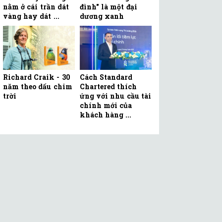
nằm ở cái trần dát
đình" là một đại
vàng hay dát ...
dương xanh
Richard Craik - 30
Cách Standard
năm theo dấu chim
Chartered thích
trời
ứng với nhu cầu tài
chính mới của
khách hàng ...