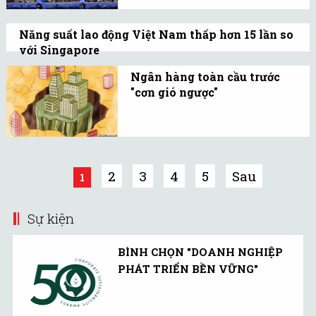
thị trường EU cần nỗ lực
đáp ứng các quy định tiêu
Năng suất lao động Việt Nam thấp hơn 15 lần so
chuẩn và yêu cầu kỹ
với Singapore
thuật.
Năng suất lao động của Việt Nam thuộc
Ngân hàng toàn cầu trước
nhóm thấp nhất ở Châu Á - Thái Bình
"cơn gió ngược"
Dương.
Để ngăn chặn một cuộc
khủng hoảng khác, Fed
làm thị trường tài chính
toàn cầu trở nên rời rạc
2
3
4
5
Sau
1
hơn.
Sự kiện
BÌNH CHỌN "DOANH NGHIỆP
PHÁT TRIỂN BỀN VỮNG"