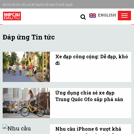
TẠP CHÍ CỦA HỘI LIÊN LẠC VỚI NGƯỜI VIỆT NAM Ở NƯỚC NGOÀI
ENGLISH
Tog
nav
Đáp ứng Tin tức
Xe đạp công cộng: Dễ đạp, khó
đi
Xe đạp công cộng được
cho là một giải pháp tiềm
năng cho giao thông đô
Ứng dụng chia sẻ xe đạp
thị.
Trung Quốc Ofo sắp phá sản
Financial Times dẫn
thông tin từ người sáng
lập công ty cho biết hãng
Nhu cầu iPhone 6 vượt khả
gặp phải vấn đề nghiêm