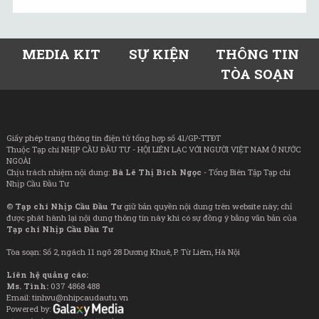
MEDIA KIT
SỰ KIỆN
THÔNG TIN
TÒA SOẠN
Giấy phép trang thông tin điện tử tổng hợp số 41/GP-TTĐT
Thuộc Tạp chí NHỊP CẦU ĐẦU TƯ - HỘI LIÊN LẠC VỚI NGƯỜI VIỆT NAM Ở NƯỚC
NGOÀI
Chịu trách nhiệm nội dung:
Bà Lê Thị Bích Ngọc
- Tổng Biên Tập Tạp chí
Nhịp Cầu Đầu Tư
©
Tạp chí Nhịp Cầu Đầu Tư
giữ bản quyền nội dung trên website này; chỉ
được phát hành lại nội dung thông tin này khi có sự đồng ý bằng văn bản của
Tạp chí Nhịp Cầu Đầu Tư
Tòa soạn: Số 2, ngách 11 ngõ 28 Dương Khuê, P. Từ Liêm, Hà Nội
Liên hệ quảng cáo:
Ms. Tình:
037 4868 488
Email: tinhvu@nhipcaudautu.vn
Powered by: