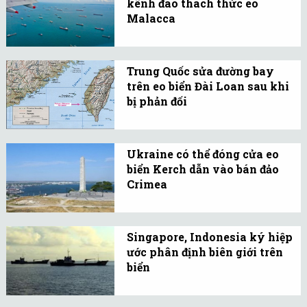
kênh đào thách thức eo
qua, tới mức xung đột
Malacca
quân sự có thể xảy ra bất
Con kênh này dự kiến sẽ
cứ lúc nào.
rút ngắn quãng đương đi
Trung Quốc sửa đường bay
và tới hai đại dướng lớn
trên eo biển Đài Loan sau khi
khoảng 1200 km.
bị phản đối
Kế hoạch đường bay
M503 đã được đại lục
Ukraine có thể đóng cửa eo
thương lượng với Đài
biển Kerch dẫn vào bán đảo
Loan, nhưng cho đến nay
Crimea
không được Đài Bắc chấp
Khi Kiev đóng cửa eo
thuận.
biển Kerch, Nga sẽ không
Singapore, Indonesia ký hiệp
có quyền ra vào bán đảo
ước phân định biên giới trên
Crimea.
biển
Đây là hiệp ước thứ hai
giữa hai nước về phân