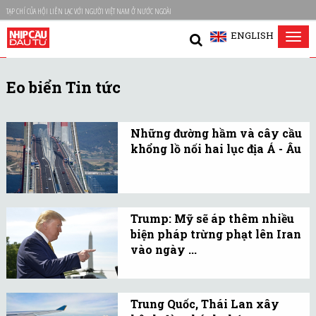
TẠP CHÍ CỦA HỘI LIÊN LẠC VỚI NGƯỜI VIỆT NAM Ở NƯỚC NGOÀI
ENGLISH
Tog
nav
Eo biển Tin tức
Những đường hầm và cây cầu
khổng lồ nối hai lục địa Á - Âu
Eo biển Bosphorus (Thổ
Nhĩ Kỳ) dài khoảng 30
km và chỉ rộng 700 mét,
Trump: Mỹ sẽ áp thêm nhiều
nó chạy qua Istanbul,
biện pháp trừng phạt lên Iran
một thành phố nằm trên
vào ngày ...
2 lục địa Á - Âu.
Căng thẳng kéo dài giữa
Mỹ và Iran đã lên mức
Trung Quốc, Thái Lan xây
đỉnh điểm trong vài tuần