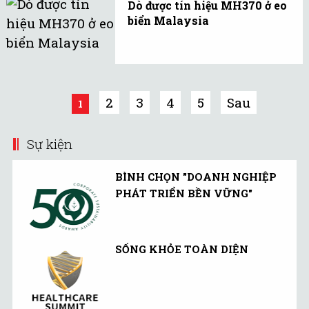
Dò được tín hiệu MH370 ở eo
MH370 mất tích ở eo biển
biển Malaysia
Malacca chưa thể xác
Quân đội Malaysia tin
thực.
rằng họ đã dò được tín
hiệu của chiếc Boeing
mất tích bằng radar ở
2
3
4
5
Sau
1
khu vực Eo biển Malacca.
Sự kiện
BÌNH CHỌN "DOANH NGHIỆP
PHÁT TRIỂN BỀN VỮNG"
SỐNG KHỎE TOÀN DIỆN