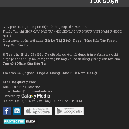
TÒA SOẠN
Giấy phép trang thông tin điện tử tổng hợp số 41/GP-TTĐT
Thuộc Tạp chí NHỊP CẦU ĐẦU TƯ - HỘI LIÊN LẠC VỚI NGƯỜI VIỆT NAM Ở NƯỚC
NGOÀI
Chịu trách nhiệm nội dung:
Bà Lê Thị Bích Ngọc
- Tổng Biên Tập Tạp chí
Nhịp Cầu Đầu Tư
©
Tạp chí Nhịp Cầu Đầu Tư
giữ bản quyền nội dung trên website này; chỉ
được phát hành lại nội dung thông tin này khi có sự đồng ý bằng văn bản của
Tạp chí Nhịp Cầu Đầu Tư
Tòa soạn: Số 2, ngách 11 ngõ 28 Dương Khuê, P. Từ Liêm, Hà Nội
Liên hệ quảng cáo:
Ms. Tình:
037 4868 488
Email: tinhvu@nhipcaudautu.vn
Powered by:
Địa chỉ: Lầu 3, 63A Võ Văn Tần, P. Xuân Hòa, TP. HCM