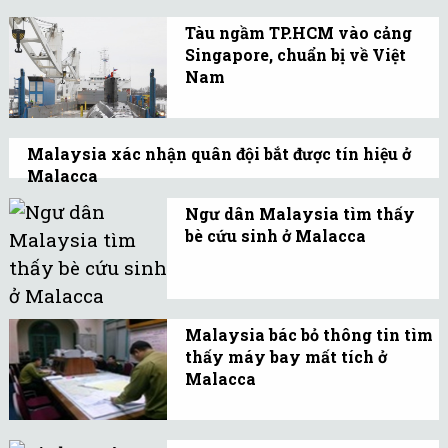
nghẽn vì đình công tự
Tàu ngầm TP.HCM vào cảng
phát của nhân viên dịch
Singapore, chuẩn bị về Việt
Nam
vụ phà Calais, Pháp.
Lúc 17 giờ chiều 16.3, tàu
hàng Rolldock Star (Hà
Malaysia xác nhận quân đội bắt được tín hiệu ở
Lan) chở tàu ngầm HQ 183
Malacca
TP.HCM đã cập cảng
Lần đầu tiên phía Malaysia chính thức
Jurong, Singapore.
Ngư dân Malaysia tìm thấy
xác nhận việc radar của quân đội nước
bè cứu sinh ở Malacca
này bắt được tiếng "bíp" 45 phút sau khi
Một nhóm ngư dân
chiếc máy bay mất liên lạc.
Malaysia hôm qua tìm
thấy chiếc bè cứu sinh có
Malaysia bác bỏ thông tin tìm
chữ "boarding" tại nơi
thấy máy bay mất tích ở
cách một bãi cảng ở eo
Malacca
biển Malacca gần 20 km.
Thông tin phát hiện dấu
vết máy bay số hiếu