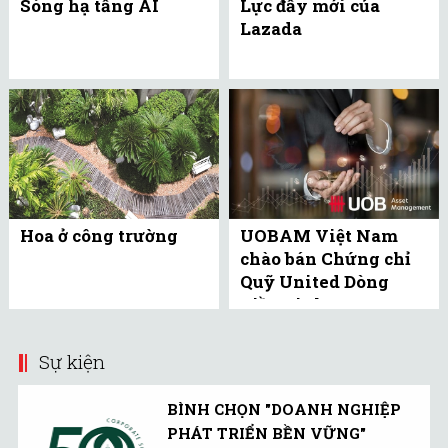
Sóng hạ tầng AI
Lực đẩy mới của
Lazada
Hoa ở công trường
UOBAM Việt Nam
chào bán Chứng chỉ
Quỹ United Dòng
Tiền Linh Hoạt
(UMMF) ra công ...
Sự kiện
BÌNH CHỌN "DOANH NGHIỆP
PHÁT TRIỂN BỀN VỮNG"