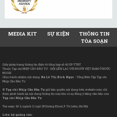
MEDIA KIT
SỰ KIỆN
THÔNG TIN
TÒA SOẠN
Giấy phép trang thông tin điện tử tổng hợp số 41/GP-TTĐT
Thuộc Tạp chí NHỊP CẦU ĐẦU TƯ - HỘI LIÊN LẠC VỚI NGƯỜI VIỆT NAM Ở NƯỚC
NGOÀI
Chịu trách nhiệm nội dung:
Bà Lê Thị Bích Ngọc
- Tổng Biên Tập Tạp chí
Nhịp Cầu Đầu Tư
©
Tạp chí Nhịp Cầu Đầu Tư
giữ bản quyền nội dung trên website này; chỉ
được phát hành lại nội dung thông tin này khi có sự đồng ý bằng văn bản của
Tạp chí Nhịp Cầu Đầu Tư
Tòa soạn: Số 2, ngách 11 ngõ 28 Dương Khuê, P. Từ Liêm, Hà Nội
Liên hệ quảng cáo: