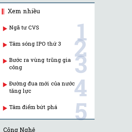
Xem nhiều
1
Ngã tư CVS
2
Tâm sóng IPO thứ 3
3
Bước ra vùng trũng gia
công
4
Đường đua mới của nước
tăng lực
5
Tâm điểm bứt phá
Công Nghệ