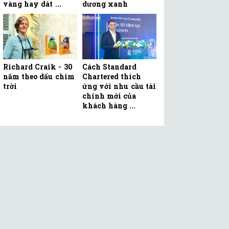
vàng hay dát ...
dương xanh
Richard Craik - 30
Cách Standard
năm theo dấu chim
Chartered thích
trời
ứng với nhu cầu tài
chính mới của
khách hàng ...