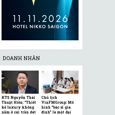
DOANH NHÂN
KTS Nguyễn Thái
Chủ tịch
Thuật Hiền: “Thiết
VinFMGroup: Mô
kế luxury không
hình "bác sĩ gia
nằm ở cái trần dát
đình" là một đại