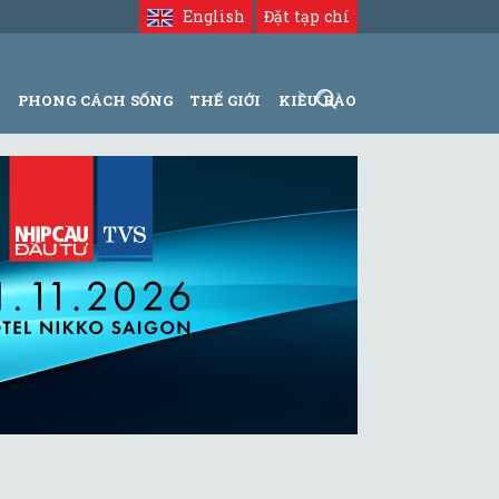
English
Đặt tạp chí
N
PHONG CÁCH SỐNG
THẾ GIỚI
KIỀU BÀO