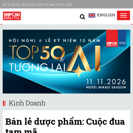
TẠP CHÍ CỦA HỘI LIÊN LẠC VỚI NGƯỜI VIỆT NAM Ở NƯỚC NGOÀI
ENGLISH
Tog
nav
Kinh Doanh
Bán lẻ dược phẩm: Cuộc đua
tam mã