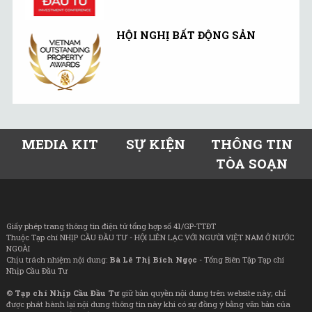
HỘI NGHỊ BẤT ĐỘNG SẢN
MEDIA KIT
SỰ KIỆN
THÔNG TIN
TÒA SOẠN
Giấy phép trang thông tin điện tử tổng hợp số 41/GP-TTĐT
Thuộc Tạp chí NHỊP CẦU ĐẦU TƯ - HỘI LIÊN LẠC VỚI NGƯỜI VIỆT NAM Ở NƯỚC
NGOÀI
Chịu trách nhiệm nội dung:
Bà Lê Thị Bích Ngọc
- Tổng Biên Tập Tạp chí
Nhịp Cầu Đầu Tư
©
Tạp chí Nhịp Cầu Đầu Tư
giữ bản quyền nội dung trên website này; chỉ
được phát hành lại nội dung thông tin này khi có sự đồng ý bằng văn bản của