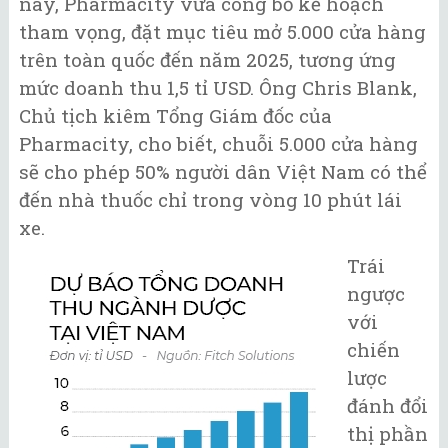
này, Pharmacity vừa công bố kế hoạch
tham vọng, đặt mục tiêu mở 5.000 cửa hàng
trên toàn quốc đến năm 2025, tương ứng
mức doanh thu 1,5 tỉ USD. Ông Chris Blank,
Chủ tịch kiêm Tổng Giám đốc của
Pharmacity, cho biết, chuỗi 5.000 cửa hàng
sẽ cho phép 50% người dân Việt Nam có thể
đến nhà thuốc chỉ trong vòng 10 phút lái
xe.
Trái
ngược
với
chiến
lược
đánh đổi
thị phần