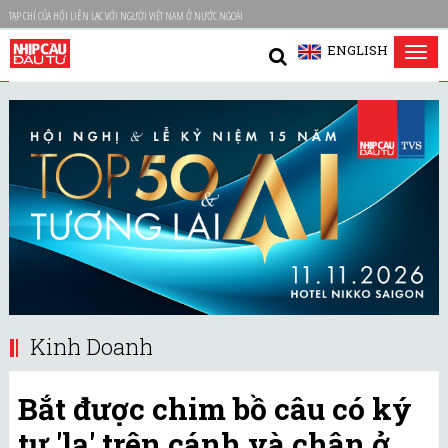
TẠP CHÍ CỦA HỘI LIÊN LẠC VỚI NGƯỜI VIỆT NAM Ở NƯỚC NGOÀI
ENGLISH
Tog
nav
Kinh Doanh
Bắt được chim bồ câu có ký
tự 'lạ' trên cánh và chân ở