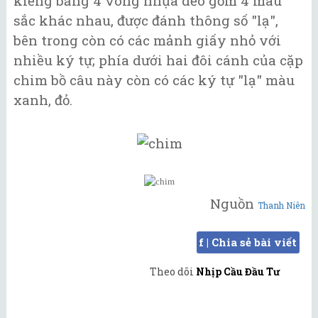
kiềng bằng 4 vòng nhựa dẻo gồm 4 màu
sắc khác nhau, được đánh thông số "lạ",
bên trong còn có các mảnh giấy nhỏ với
nhiều ký tự; phía dưới hai đôi cánh của cặp
chim bồ câu này còn có các ký tự "lạ" màu
xanh, đỏ.
Nguồn
Thanh Niên
f | Chia sẻ bài viết
Theo dõi
Nhịp Cầu Đầu Tư