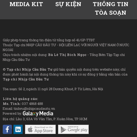
MEDIA KIT
SỰ KIỆN
THÔNG TIN
TÒA SOẠN
Giấy phép trang thông tin điện tử tổng hợp số 41/GP-TTĐT
Thuộc Tạp chí NHỊP CẦU ĐẦU TƯ - HỘI LIÊN LẠC VỚI NGƯỜI VIỆT NAM Ở NƯỚC
NGOÀI
Chịu trách nhiệm nội dung:
Bà Lê Thị Bích Ngọc
- Tổng Biên Tập Tạp chí
Nhịp Cầu Đầu Tư
©
Tạp chí Nhịp Cầu Đầu Tư
giữ bản quyền nội dung trên website này; chỉ
được phát hành lại nội dung thông tin này khi có sự đồng ý bằng văn bản của
Tạp chí Nhịp Cầu Đầu Tư
Tòa soạn: Số 2, ngách 11 ngõ 28 Dương Khuê, P. Từ Liêm, Hà Nội
Liên hệ quảng cáo:
Ms. Tình:
037 4868 488
Email: tinhvu@nhipcaudautu.vn
Powered by:
Địa chỉ: Lầu 3, 63A Võ Văn Tần, P. Xuân Hòa, TP. HCM