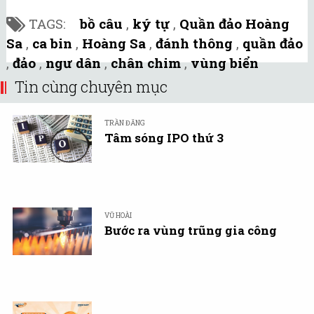
TAGS:
bồ câu
,
ký tự
,
Quần đảo Hoàng
Sa
,
ca bin
,
Hoàng Sa
,
đánh thông
,
quần đảo
,
đảo
,
ngư dân
,
chân chim
,
vùng biển
Tin cùng chuyên mục
TRẦN ĐĂNG
Tâm sóng IPO thứ 3
VŨ HOÀI
Bước ra vùng trũng gia công