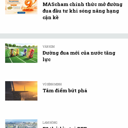
MAScham chính thức mở đường
đua đầu tư khi sóng nâng hạng
cận kề
VĂN KIM
Đường đua mới của nước tăng
lực
VŨ BÌNH MINH
Tâm điểm bứt phá
LAM HỒNG