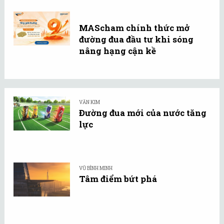
MAScham chính thức mở
đường đua đầu tư khi sóng
nâng hạng cận kề
VĂN KIM
Đường đua mới của nước tăng
lực
VŨ BÌNH MINH
Tâm điểm bứt phá