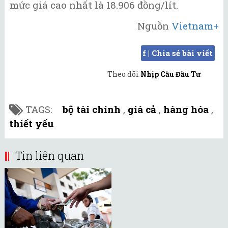
mức giá cao nhất là 18.906 đồng/lít.
Nguồn
Vietnam+
f | Chia sẻ bài viết
Theo dõi
Nhịp Cầu Đầu Tư
TAGS:
bộ tài chính
,
giá cả
,
hàng hóa
,
thiết yếu
Tin liên quan