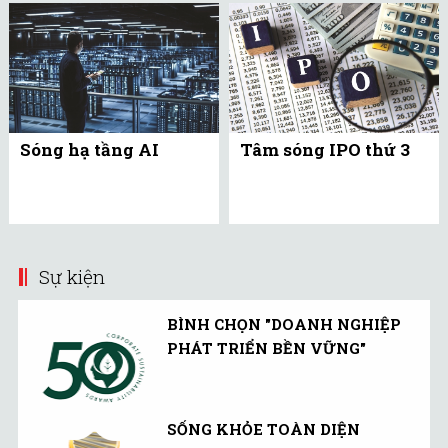
Sóng hạ tầng AI
Tâm sóng IPO thứ 3
Sự kiện
BÌNH CHỌN "DOANH NGHIỆP
PHÁT TRIỂN BỀN VỮNG"
SỐNG KHỎE TOÀN DIỆN