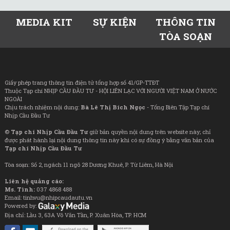
MEDIA KIT
SỰ KIỆN
THÔNG TIN
TÒA SOẠN
Giấy phép trang thông tin điện tử tổng hợp số 41/GP-TTĐT
Thuộc Tạp chí NHỊP CẦU ĐẦU TƯ - HỘI LIÊN LẠC VỚI NGƯỜI VIỆT NAM Ở NƯỚC
NGOÀI
Chịu trách nhiệm nội dung:
Bà Lê Thị Bích Ngọc
- Tổng Biên Tập Tạp chí
Nhịp Cầu Đầu Tư
©
Tạp chí Nhịp Cầu Đầu Tư
giữ bản quyền nội dung trên website này; chỉ
được phát hành lại nội dung thông tin này khi có sự đồng ý bằng văn bản của
Tạp chí Nhịp Cầu Đầu Tư
Tòa soạn: Số 2, ngách 11 ngõ 28 Dương Khuê, P. Từ Liêm, Hà Nội
Liên hệ quảng cáo:
Ms. Tình:
037 4868 488
Email: tinhvu@nhipcaudautu.vn
Powered by:
Địa chỉ: Lầu 3, 63A Võ Văn Tần, P. Xuân Hòa, TP. HCM