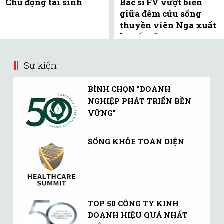
Chủ động tái sinh
Bác sĩ FV vượt biển
giữa đêm cứu sống
thuyền viên Nga xuất
huyết não
Sự kiện
BÌNH CHỌN "DOANH
NGHIỆP PHÁT TRIỂN BỀN
VỮNG"
SỐNG KHỎE TOÀN DIỆN
TOP 50 CÔNG TY KINH
DOANH HIỆU QUẢ NHẤT