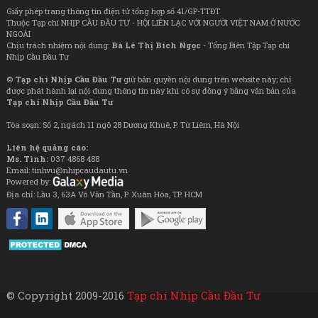
Giấy phép trang thông tin điện tử tổng hợp số 41/GP-TTĐT
Thuộc Tạp chí NHỊP CẦU ĐẦU TƯ - HỘI LIÊN LẠC VỚI NGƯỜI VIỆT NAM Ở NƯỚC
NGOÀI
Chịu trách nhiệm nội dung:
Bà Lê Thị Bích Ngọc
- Tổng Biên Tập Tạp chí
Nhịp Cầu Đầu Tư
©
Tạp chí Nhịp Cầu Đầu Tư
giữ bản quyền nội dung trên website này; chỉ
được phát hành lại nội dung thông tin này khi có sự đồng ý bằng văn bản của
Tạp chí Nhịp Cầu Đầu Tư
Tòa soạn: Số 2, ngách 11 ngõ 28 Dương Khuê, P. Từ Liêm, Hà Nội
Liên hệ quảng cáo:
Ms. Tình:
037 4868 488
Email: tinhvu@nhipcaudautu.vn
Powered by:
Địa chỉ: Lầu 3, 63A Võ Văn Tần, P. Xuân Hòa, TP. HCM
© Copyright 2009-2016
Tạp chí Nhịp Cầu Đầu Tư