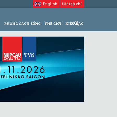
English
Đặt tạp chí
N
PHONG CÁCH SỐNG
THẾ GIỚI
KIỀU BÀO