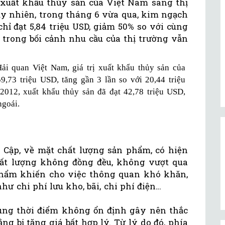
uất khẩu thủy sản của Việt Nam sang thị
uy nhiên, trong tháng 6 vừa qua, kim ngạch
hỉ đạt 5,84 triệu USD, giảm 50% so với cùng
c trong bối cảnh nhu cầu của thị trường vẫn
ải quan Việt Nam, giá trị xuất khẩu thủy sản của
,73 triệu USD, tăng gần 3 lần so với 20,44 triệu
012, xuất khẩu thủy sản đã đạt 42,78 triệu USD,
ngoái.
Cập, về mặt chất lượng sản phẩm, có hiện
ất lượng không đồng đều, không vượt qua
phẩm khiến cho việc thông quan khó khăn,
hư chi phí lưu kho, bãi, chi phí điện…
 cùng thời điểm không ổn định gây nên thắc
 bị tăng giá bất hợp l‎ý. Từ lý do đó, phía