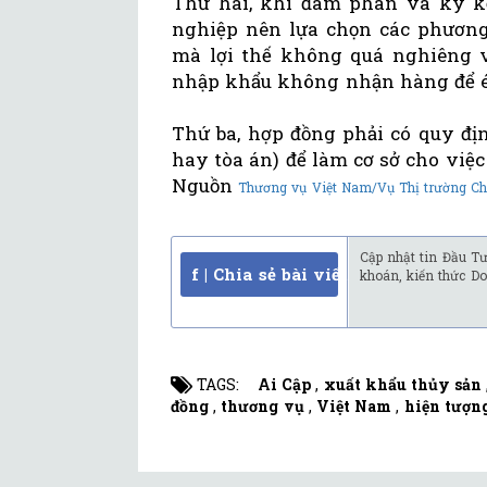
Thứ hai, khi đàm phán và ký kế
nghiệp nên lựa chọn các phương
mà lợi thế không quá nghiêng v
nhập khẩu không nhận hàng để é
Thứ ba, hợp đồng phải có quy địn
hay tòa án) để làm cơ sở cho việc
Nguồn
Thương vụ Việt Nam/Vụ Thị trường Ch
Cập nhật tin Đầu Tư
f | Chia sẻ bài viết
khoán, kiến thức Do
TAGS:
Ai Cập
,
xuất khẩu thủy sản
đồng
,
thương vụ
,
Việt Nam
,
hiện tượn