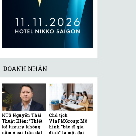
DOANH NHÂN
KTS Nguyễn Thái
Chủ tịch
Thuật Hiền: “Thiết
VinFMGroup: Mô
kế luxury không
hình "bác sĩ gia
nằm ở cái trần dát
đình" là một đại