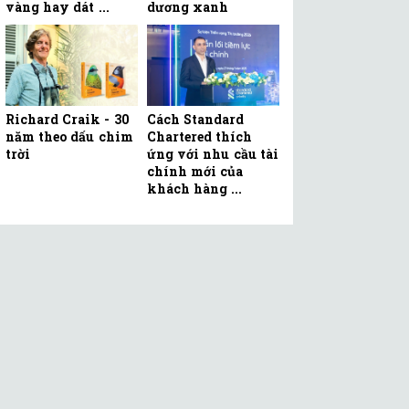
vàng hay dát ...
dương xanh
Richard Craik - 30
Cách Standard
năm theo dấu chim
Chartered thích
trời
ứng với nhu cầu tài
chính mới của
khách hàng ...