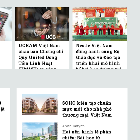
UOBAM Việt Nam
Nestlé Việt Nam
chào bán Chứng chỉ
đồng hành cùng Bộ
Quỹ United Dòng
Giáo dục và Đào tạo
Tiền Linh Hoạt
triển khai mô hình
(UMMF) ra công ...
bể bơi học đường tại
Bắc ...
0
SOHO kiến tạo chuẩn
ệt
mực mới cho nhà phố
thương mại Việt Nam
Anish Daryani
Hai nền kinh tế phản
chiếu: Bài học từ