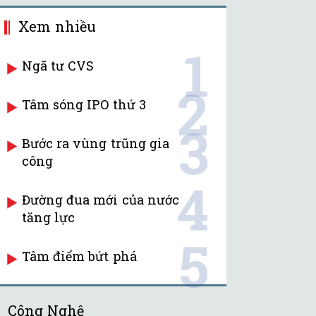
Xem nhiều
1
Ngã tư CVS
2
Tâm sóng IPO thứ 3
3
Bước ra vùng trũng gia
công
4
Đường đua mới của nước
tăng lực
5
Tâm điểm bứt phá
Công Nghệ