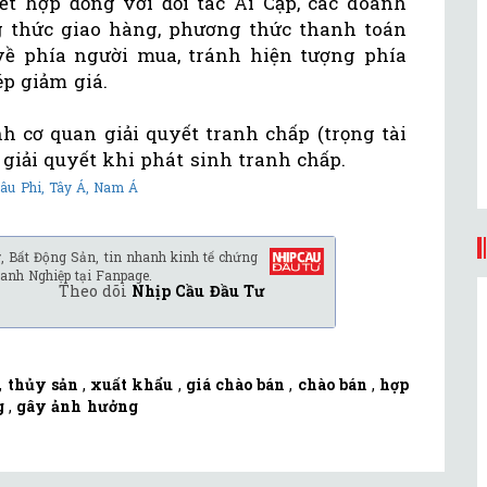
t hợp đồng với đối tác Ai Cập, các doanh
 thức giao hàng, phương thức thanh toán
ề phía người mua, tránh hiện tượng phía
p giảm giá.
h cơ quan giải quyết tranh chấp (trọng tài
 giải quyết khi phát sinh tranh chấp.
âu Phi, Tây Á, Nam Á
, Bất Động Sản, tin nhanh kinh tế chứng
anh Nghiệp tại Fanpage.
Theo dõi
Nhịp Cầu Đầu Tư
,
thủy sản
,
xuất khẩu
,
giá chào bán
,
chào bán
,
hợp
g
,
gây ảnh hưởng