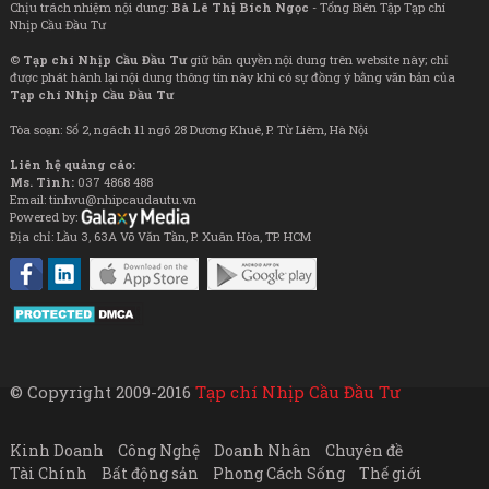
Chịu trách nhiệm nội dung:
Bà Lê Thị Bích Ngọc
- Tổng Biên Tập Tạp chí
Nhịp Cầu Đầu Tư
©
Tạp chí Nhịp Cầu Đầu Tư
giữ bản quyền nội dung trên website này; chỉ
được phát hành lại nội dung thông tin này khi có sự đồng ý bằng văn bản của
Tạp chí Nhịp Cầu Đầu Tư
Tòa soạn: Số 2, ngách 11 ngõ 28 Dương Khuê, P. Từ Liêm, Hà Nội
Liên hệ quảng cáo:
Ms. Tình:
037 4868 488
Email: tinhvu@nhipcaudautu.vn
Powered by:
Địa chỉ: Lầu 3, 63A Võ Văn Tần, P. Xuân Hòa, TP. HCM
© Copyright 2009-2016
Tạp chí Nhịp Cầu Đầu Tư
Kinh Doanh
Công Nghệ
Doanh Nhân
Chuyên đề
Tài Chính
Bất động sản
Phong Cách Sống
Thế giới