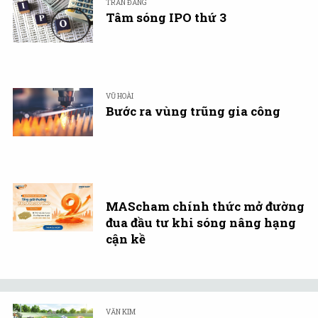
TRẦN ĐĂNG
Tâm sóng IPO thứ 3
VŨ HOÀI
Bước ra vùng trũng gia công
MAScham chính thức mở đường
đua đầu tư khi sóng nâng hạng
cận kề
VĂN KIM