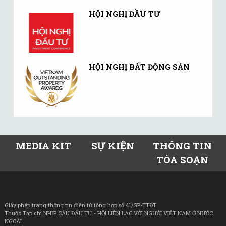
HỘI NGHỊ ĐẦU TƯ
HỘI NGHỊ BẤT ĐỘNG SẢN
MEDIA KIT
SỰ KIỆN
THÔNG TIN
TÒA SOẠN
Giấy phép trang thông tin điện tử tổng hợp số 41/GP-TTĐT
Thuộc Tạp chí NHỊP CẦU ĐẦU TƯ - HỘI LIÊN LẠC VỚI NGƯỜI VIỆT NAM Ở NƯỚC
NGOÀI