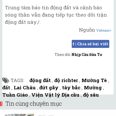
Trung tâm báo tin động đất và cảnh báo
sóng thần vẫn đang tiếp tục theo dõi trận
động đất này./.
Nguồn
Vietnam+
f | Chia sẻ bài viết
Theo dõi
Nhịp Cầu Đầu Tư
TAGS:
động đất
,
độ richter
,
Mường Tè
,
đất
,
Lai Châu
,
đứt gãy
,
tây bắc
,
Mường
,
Tuần Giáo
,
Viện Vật lý Địa cầu
,
độ sâu
Tin cùng chuyên mục