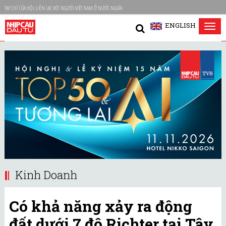
TẠP CHÍ CỦA HỘI LIÊN LẠC VỚI NGƯỜI VIỆT NAM Ở NƯỚC NGOÀI
ENGLISH
Tog
nav
Kinh Doanh
Có khả năng xảy ra động
đất dưới 7 độ Richter tại Tây