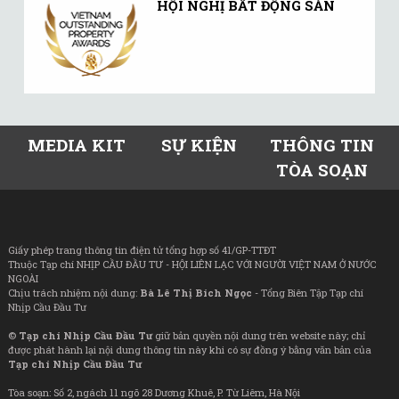
HỘI NGHỊ BẤT ĐỘNG SẢN
MEDIA KIT
SỰ KIỆN
THÔNG TIN
TÒA SOẠN
Giấy phép trang thông tin điện tử tổng hợp số 41/GP-TTĐT
Thuộc Tạp chí NHỊP CẦU ĐẦU TƯ - HỘI LIÊN LẠC VỚI NGƯỜI VIỆT NAM Ở NƯỚC
NGOÀI
Chịu trách nhiệm nội dung:
Bà Lê Thị Bích Ngọc
- Tổng Biên Tập Tạp chí
Nhịp Cầu Đầu Tư
©
Tạp chí Nhịp Cầu Đầu Tư
giữ bản quyền nội dung trên website này; chỉ
được phát hành lại nội dung thông tin này khi có sự đồng ý bằng văn bản của
Tạp chí Nhịp Cầu Đầu Tư
Tòa soạn: Số 2, ngách 11 ngõ 28 Dương Khuê, P. Từ Liêm, Hà Nội