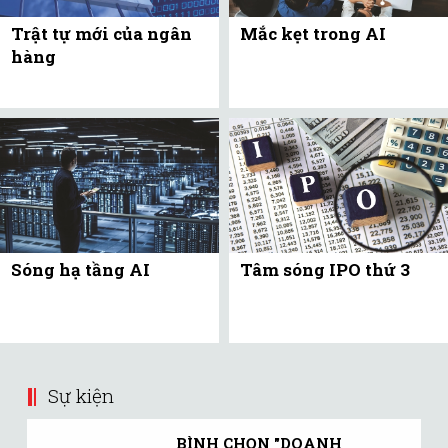
Trật tự mới của ngân
Mắc kẹt trong AI
hàng
Sóng hạ tầng AI
Tâm sóng IPO thứ 3
Sự kiện
BÌNH CHỌN "DOANH