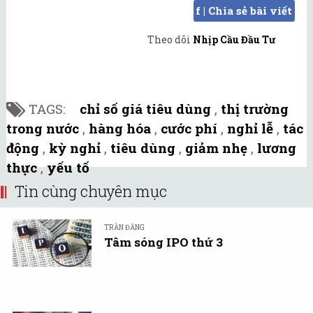
f | Chia sẻ bài viết
Theo dõi
Nhịp Cầu Đầu Tư
TAGS:
chỉ số giá tiêu dùng
,
thị trường
trong nước
,
hàng hóa
,
cước phí
,
nghỉ lễ
,
tác
động
,
kỳ nghỉ
,
tiêu dùng
,
giảm nhẹ
,
lương
thực
,
yếu tố
Tin cùng chuyên mục
TRẦN ĐĂNG
Tâm sóng IPO thứ 3