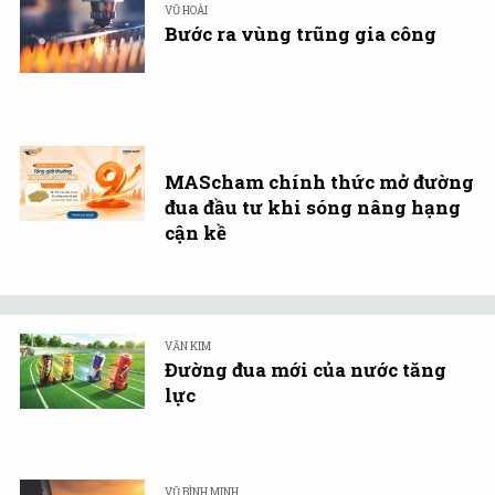
VŨ HOÀI
Bước ra vùng trũng gia công
MAScham chính thức mở đường
đua đầu tư khi sóng nâng hạng
cận kề
VĂN KIM
Đường đua mới của nước tăng
lực
VŨ BÌNH MINH