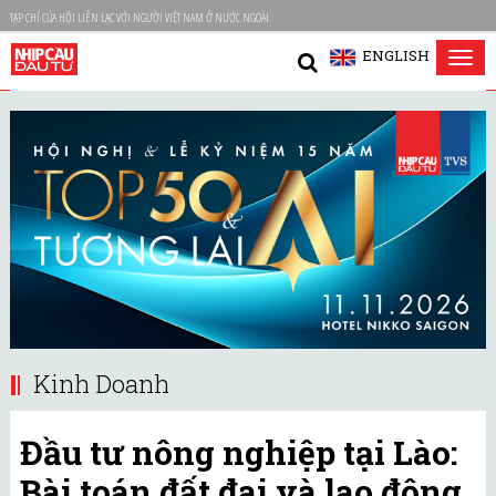
TẠP CHÍ CỦA HỘI LIÊN LẠC VỚI NGƯỜI VIỆT NAM Ở NƯỚC NGOÀI
ENGLISH
Tog
nav
Kinh Doanh
Đầu tư nông nghiệp tại Lào:
Bài toán đất đai và lao động