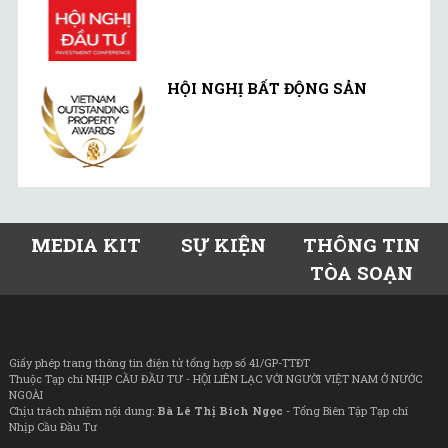
HỘI NGHỊ BẤT ĐỘNG SẢN
MEDIA KIT
SỰ KIỆN
THÔNG TIN
TÒA SOẠN
Giấy phép trang thông tin điện tử tổng hợp số 41/GP-TTĐT
Thuộc Tạp chí NHỊP CẦU ĐẦU TƯ - HỘI LIÊN LẠC VỚI NGƯỜI VIỆT NAM Ở NƯỚC
NGOÀI
Chịu trách nhiệm nội dung:
Bà Lê Thị Bích Ngọc
- Tổng Biên Tập Tạp chí
Nhịp Cầu Đầu Tư