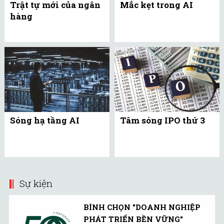
Trật tự mới của ngân
Mắc kẹt trong AI
hàng
Sóng hạ tầng AI
Tâm sóng IPO thứ 3
Sự kiện
BÌNH CHỌN "DOANH NGHIỆP
PHÁT TRIỂN BỀN VỮNG"