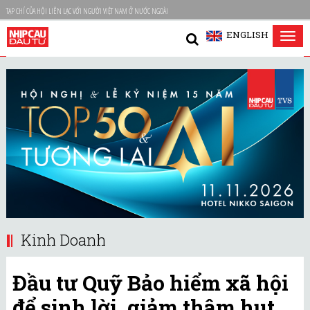
TẠP CHÍ CỦA HỘI LIÊN LẠC VỚI NGƯỜI VIỆT NAM Ở NƯỚC NGOÀI
ENGLISH
Tog
nav
Kinh Doanh
Đầu tư Quỹ Bảo hiểm xã hội
để sinh lời, giảm thâm hụt