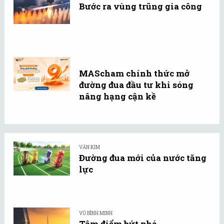
Bước ra vùng trũng gia công
MAScham chính thức mở
đường đua đầu tư khi sóng
nâng hạng cận kề
VĂN KIM
Đường đua mới của nước tăng
lực
VŨ BÌNH MINH
Tâm điểm bứt phá