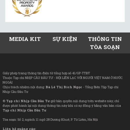
MEDIA KIT
SỰ KIỆN
THÔNG TIN
TÒA SOẠN
Giấy phép trang thông tin điện tử tổng hợp số 41/GP-TTĐT
Thuộc Tạp chí NHỊP CẦU ĐẦU TƯ - HỘI LIÊN LẠC VỚI NGƯỜI VIỆT NAM Ở NƯỚC
NGOÀI
Chịu trách nhiệm nội dung:
Bà Lê Thị Bích Ngọc
- Tổng Biên Tập Tạp chí
Nhịp Cầu Đầu Tư
©
Tạp chí Nhịp Cầu Đầu Tư
giữ bản quyền nội dung trên website này; chỉ
được phát hành lại nội dung thông tin này khi có sự đồng ý bằng văn bản của
Tạp chí Nhịp Cầu Đầu Tư
Tòa soạn: Số 2, ngách 11 ngõ 28 Dương Khuê, P. Từ Liêm, Hà Nội
Liên hệ quảng cáo: