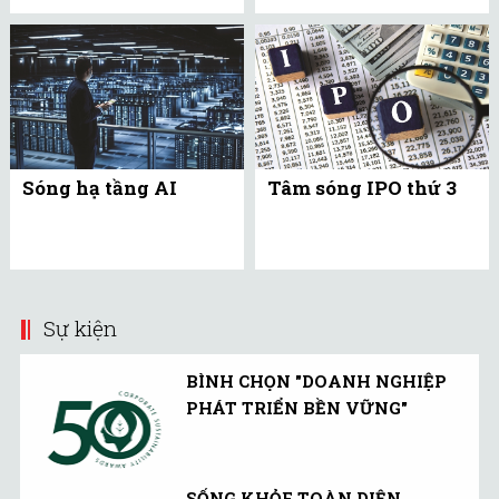
Sóng hạ tầng AI
Tâm sóng IPO thứ 3
Sự kiện
BÌNH CHỌN "DOANH NGHIỆP
PHÁT TRIỂN BỀN VỮNG"
SỐNG KHỎE TOÀN DIỆN