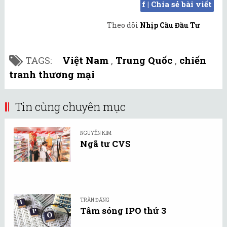
f | Chia sẻ bài viết
Theo dõi
Nhịp Cầu Đầu Tư
TAGS:
Việt Nam
,
Trung Quốc
,
chiến
tranh thương mại
Tin cùng chuyên mục
NGUYỄN KIM
Ngã tư CVS
TRẦN ĐĂNG
Tâm sóng IPO thứ 3