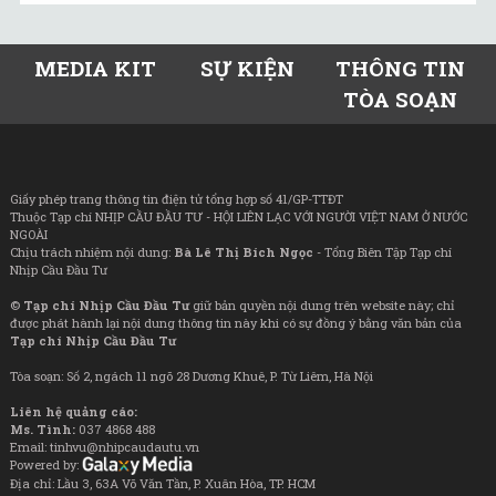
MEDIA KIT
SỰ KIỆN
THÔNG TIN
TÒA SOẠN
Giấy phép trang thông tin điện tử tổng hợp số 41/GP-TTĐT
Thuộc Tạp chí NHỊP CẦU ĐẦU TƯ - HỘI LIÊN LẠC VỚI NGƯỜI VIỆT NAM Ở NƯỚC
NGOÀI
Chịu trách nhiệm nội dung:
Bà Lê Thị Bích Ngọc
- Tổng Biên Tập Tạp chí
Nhịp Cầu Đầu Tư
©
Tạp chí Nhịp Cầu Đầu Tư
giữ bản quyền nội dung trên website này; chỉ
được phát hành lại nội dung thông tin này khi có sự đồng ý bằng văn bản của
Tạp chí Nhịp Cầu Đầu Tư
Tòa soạn: Số 2, ngách 11 ngõ 28 Dương Khuê, P. Từ Liêm, Hà Nội
Liên hệ quảng cáo:
Ms. Tình:
037 4868 488
Email: tinhvu@nhipcaudautu.vn
Powered by:
Địa chỉ: Lầu 3, 63A Võ Văn Tần, P. Xuân Hòa, TP. HCM